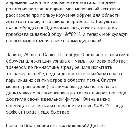
а времени сходить в зал вечно не хватало. На день
рождения сестра подарила мне массажный хулахуп и
рассказала про пользу кручения обруча для области
живота и талии, и я решила попробовать. Результат
очень обрадовал. Вдохновившись, спустя полгода я
приобрела складной обруч &#8212, и теперь мой хулахуп
сопровождает меня даже в командировках!
Лариса, 28 лет, г. Санкт-Петербург О пользе от занятий с
обручем для женщин узнала от мамы, которая работает
тренером по гимнастике. Сразу решила испытать
тренажер на себе, ведь я давно хотела избавиться от
пары лишних сантиметров в области талии. Спустя
месяц тренировок (я занималась дома по полчаса в
день) я увидела свою желанную талию, а через полгода
достигла своей идеальной фигуры! Очень важно
совмещать занятия и полезное питание &#8212, тогда
эффект придет ещё быстрее.
Была ли Вам данная статья полезной? Да Нет