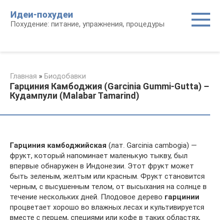
Перейти
Идеи-похудеи
к
Похудение: питание, упражнения, процедуры
контенту
Главная
»
Биодобавки
Гарциния Камбоджия (Garcinia Gummi-Gutta) –
Кудампули (Malabar Tamarind)
Гарциния камбоджийская
(лат. Garcinia cambogia) —
фрукт, который напоминает маленькую тыкву, был
впервые обнаружен в Индонезии. Этот фрукт может
быть зеленым, желтым или красным. Фрукт становится
черным, с высушенным телом, от высыхания на солнце в
течение нескольких дней. Плодовое дерево
гарцинии
процветает хорошо во влажных лесах и культивируется
вместе с перцем, специями или кофе в таких областях,