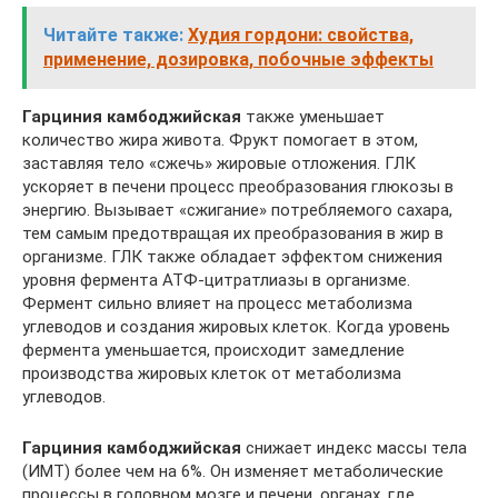
Читайте также:
Худия гордони: свойства,
применение, дозировка, побочные эффекты
Гарциния камбоджийская
также уменьшает
количество жира живота. Фрукт помогает в этом,
заставляя тело «сжечь» жировые отложения. ГЛК
ускоряет в печени процесс преобразования глюкозы в
энергию. Вызывает «сжигание» потребляемого сахара,
тем самым предотвращая их преобразования в жир в
организме. ГЛК также обладает эффектом снижения
уровня фермента АТФ-цитратлиазы в организме.
Фермент сильно влияет на процесс метаболизма
углеводов и создания жировых клеток. Когда уровень
фермента уменьшается, происходит замедление
производства жировых клеток от метаболизма
углеводов.
Гарциния камбоджийская
снижает индекс массы тела
(ИМТ) более чем на 6%. Он изменяет метаболические
процессы в головном мозге и печени, органах, где