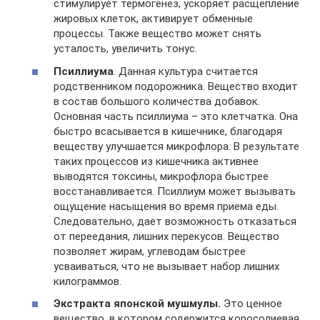
стимулирует термогенез, ускоряет расщепление
жировых клеток, активирует обменные
процессы. Также вещество может снять
усталость, увеличить тонус.
Псиллиума
. Данная культура считается
родственником подорожника. Вещество входит
в состав большого количества добавок.
Основная часть псиллиума – это клетчатка. Она
быстро всасывается в кишечнике, благодаря
веществу улучшается микрофлора. В результате
таких процессов из кишечника активнее
выводятся токсины, микрофлора быстрее
восстанавливается. Псиллиум может вызывать
ощущение насыщения во время приема еды.
Следовательно, дает возможность отказаться
от переедания, лишних перекусов. Вещество
позволяет жирам, углеводам быстрее
усваиваться, что не вызывает набор лишних
килограммов.
Экстракта японской мушмулы.
Это ценное
вещество, в котором содержится коросолиевая