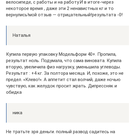
велосипеде, с работы и на работу.И в итоге-через
некоторое время , даже эти 2 ненавистных кг и то
вернулись!мой отзыв — отрицательный!результата -0!
Наталья
Купила первую упаковку Модельформ 40+. Пропила,
результат ноль. Подумала, что сама виновата. Купила
вторую, увеличила физ нагрузку, уменьшила углеводы.
Результат : +4 кг. За полтора месяца. И, похоже, это не
предел. «Клево!». А аппетит стал волчий, даже ночью
чувствую, как желудок просит жрать. Дипрессняк и
обидка
ника
Не тратьте зря деньги. полный развод садитесь на