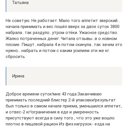
Татьяна
Не советую. Не работает. Мало того аппетит зверский…
начала принимать и вес пошёл вверх за двое суток 3800
набрала…так раздуло…утром отёки. Ужасное средство.
Жалко потраченных денег. Читала отзывы…в о новном
плохие. Пишут…набрала 4 и потом скинула…так зачем это
нужно….набрать и потом с каким усилием эти же кг.
сбросить.
Ирина
Доброе времени суток!мне 43 года.Заканчиваю
принимать последний блистер 2-й упаковки!результат
был только в самом начале приема, уменьшился аппетит,
и отвес-2 кг!ограничения в еде и умеренность
присутствуют всегда в силу того , что это уже вошло
плотно в пищевой рацион.Из физ.нагрузок- езда на