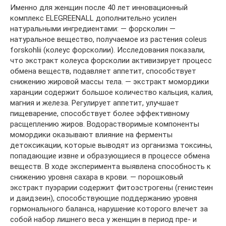
Именно для женщин после 40 лет инновационный
комплекс ELEGREENALL дополнительно усилен
натуральными ингредиентами: — форсколин —
натуральное вещество, получаемое из растения сoleus
forskohlii (колеус форсколии). Исследования показали,
что экстракт колеуса форсколии активизирует процесс
обмена веществ, подавляет аппетит, способствует
снижению жировой массы тела. — экстракт момордики
харанции содержит большое количество кальция, калия,
магния и железа. Регулирует аппетит, улучшает
пищеварение, способствует более эффективному
расщеплению жиров. Водорастворимые компоненты
момордики оказывают влияние на ферменты
детоксикации, которые выводят из организма токсины,
попадающие извне и образующиеся в процессе обмена
веществ. В ходе эксперимента выявлена способность к
снижению уровня сахара в крови. — порошковый
экстракт пуэрарии содержит фитоэстрогены (генистеин
и даидзеин), способствующие поддержанию уровня
гормонального баланса, нарушение которого влечет за
собой набор лишнего веса у женщин в период пре- и