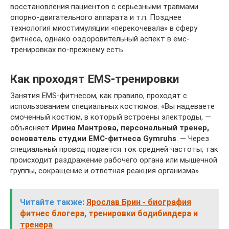
восстановления пациентов с серьезными травмами
опорно-двигательного аппарата и т.п. Позднее
технология миостимуляции «перекочевала» в сферу
фитнеса, однако оздоровительный аспект в емс-
тренировках по-прежнему есть.
Как проходят EMS-тренировки
Занятия EMS-фитнесом, как правило, проходят с
использованием специальных костюмов. «Вы надеваете
смоченный костюм, в который встроены электроды, —
объясняет
Ирина Мантрова, персональный тренер,
основатель студии ЕМС-фитнеса Gymruhs
. — Через
специальный провод подается ток средней частоты, так
происходит раздражение рабочего органа или мышечной
группы, сокращение и ответная реакция организма».
Читайте также:
Ярослав Брин - биография
фитнес блогера, тренировки бодибилдера и
тренера