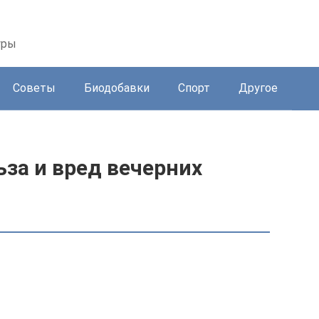
уры
Советы
Биодобавки
Спорт
Другое
ьза и вред вечерних