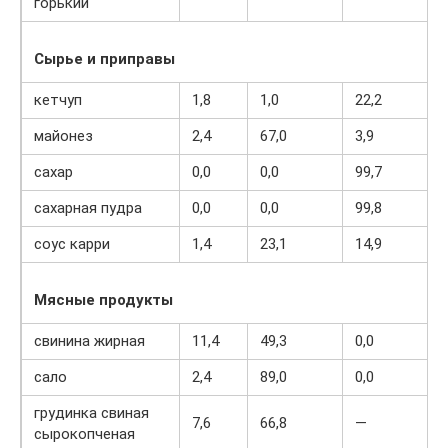
горький
Сырье и приправы
кетчуп
1,8
1,0
22,2
майонез
2,4
67,0
3,9
сахар
0,0
0,0
99,7
сахарная пудра
0,0
0,0
99,8
соус карри
1,4
23,1
14,9
Мясные продукты
свинина жирная
11,4
49,3
0,0
сало
2,4
89,0
0,0
грудинка свиная
7,6
66,8
—
сырокопченая