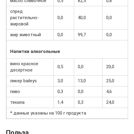
масло сливочное
0,5
82,5
0,8
спред
растительно-
0,0
40,0
0,0
жировой
жир животный
0,0
99,7
0,0
Напитки алкогольные
вино красное
0,5
0,0
20,0
десертное
ликер baileys
3,0
13,0
25,0
пиво
0,3
0,0
4,6
текила
1,4
0,3
24,0
* данные указаны на 100 г продукта
Польза