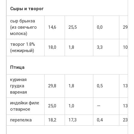
Сыры и творог
сыр брынза
(из овечьего
14,6
25,5
0,0
298
молока)
творог 1.8%
18,0
1,8
3,3
101
(нежирный)
Птица
куриная
грудка
29,8
1,8
0,5
137
вареная
индейки филе
25,0
1,0
—
130
отварное
перепелка
18,2
17,3
0,4
230