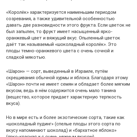
«Королёк» характеризуется наименьшим периодом
созревания, а также удивительной особенностью
давать две разновидности этого фрукта. Если цветок не
был запылен, то фрукт имеет насыщенный ярко-
оранжевый цвет и вяжущий вкус. Опыленный цветок
даёт так называемый «шоколадный королёк». Это
плоды темно-оранжевого цвета с очень сочной и
сладкой мякотью.
«Шарон» — сорт, выведенный в Израиле, путём
скрещивания обычной хурмы и яблока. Благодаря этому
«Шарон» почти не имеет семян и обладает более мягким
вкусом, ведь в нём содержится очень мало танина
(вещество, которое придает характерную терпкость
вкуса).
Но в мире есть и более экзотические сорта, такие как
«шоколадный пудинг» (спелые плоды этого сорта по
вкусу напоминают шоколад) и «бархатное яблоко»
(ярко-красная и с очень нежным вкусом)