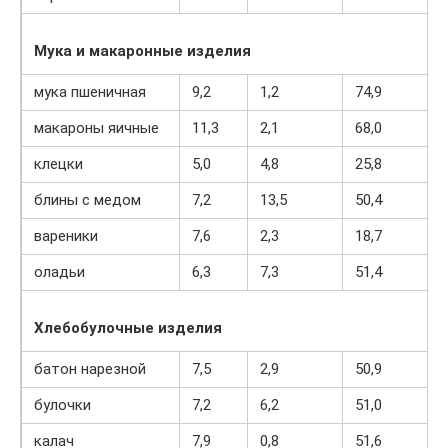
Мука и макаронные изделия
мука пшеничная
9,2
1,2
74,9
макароны яичные
11,3
2,1
68,0
клецки
5,0
4,8
25,8
блины с медом
7,2
13,5
50,4
вареники
7,6
2,3
18,7
оладьи
6,3
7,3
51,4
Хлебобулочные изделия
батон нарезной
7,5
2,9
50,9
булочки
7,2
6,2
51,0
калач
7,9
0,8
51,6