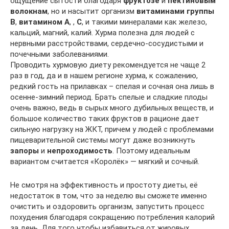
ощущение сытости благодаря
фруктозе
и
пектиновым
волокнам
, но и насытит организм
витаминами группы
В
,
витамином А
, ,
С
, и такими минералами как железо,
кальций, магний, калий. Хурма полезна для людей с
нервными расстройствами, сердечно-сосудистыми и
почечными заболеваниями.
Проводить хурмовую диету рекомендуется не чаще 2
раз в год, да и в нашем регионе хурма, к сожалению,
редкий гость на прилавках – спелая и сочная она лишь в
осенне-зимний период. Брать спелые и сладкие плоды
очень важно, ведь в сырых много дубильных веществ, и
большое количество таких фруктов в рационе дает
сильную нагрузку на ЖКТ, причем у людей с проблемами
пищеварительной системы могут даже возникнуть
запоры
и
непроходимость
. Поэтому идеальным
вариантом считается «Королёк» — мягкий и сочный.
Не смотря на эффективность и простоту диеты, её
недостаток в том, что за неделю вы сможете именно
очистить и оздоровить организм, запустить процесс
похудения благодаря сокращению потребления калорий
за день. Для того чтобы избавиться от жировых