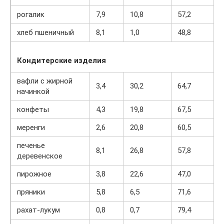
рогалик
7,9
10,8
57,2
хлеб пшеничный
8,1
1,0
48,8
Кондитерские изделия
вафли с жирной
3,4
30,2
64,7
начинкой
конфеты
4,3
19,8
67,5
меренги
2,6
20,8
60,5
печенье
8,1
26,8
57,8
деревенское
пирожное
3,8
22,6
47,0
пряники
5,8
6,5
71,6
рахат-лукум
0,8
0,7
79,4