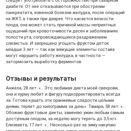
следует употреблять с осторожностью при сахарном
диабете. От нее отказываются при обострении
панкреатита, язвенной болезни желудка, после операций
на ЖКТ, а также при диарее. Что касается вязкости
плода, она может стать причиной массы неприятных
ощущений при кровоточивости десен и заболеваниях
полости рта, сопровождающихся раздражением
слизистых. И запрещено угощать фруктом деток
младше 3 лет — так как вяжущие элементы состава
могут нарушить работу желудка, в частности —
затормозить выработку ферментов.
Отзывы и результаты
Анжела, 28 лет: «… Это любимая диета моей свекрови,
она и хурму любит и фигуру подкорректировать всегда
за. Готова кушать эти оранжевые сладости целыми
днями, теряет до килограмма за день». Тамара, 58 лет: «…
Обожаю фруктовые диеты, заменяю ужин любым самым
доступным плодом, за неделю могу терять до 3,5 кг».
Елизваета, 17 лет: «… Несколько раз за зиму накупаю