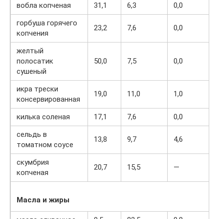
вобла копченая
31,1
6,3
0,0
горбуша горячего
23,2
7,6
0,0
копчения
желтый
полосатик
50,0
7,5
0,0
сушеный
икра трески
19,0
11,0
1,0
консервированная
килька соленая
17,1
7,6
0,0
сельдь в
13,8
9,7
4,6
томатном соусе
скумбрия
20,7
15,5
—
копченая
Масла и жиры