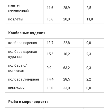
паштет
11,6
28,9
2,5
печеночный
котлеты
16,6
20,0
11,8
Колбасные изделия
колбаса вареная
13,7
22,8
0,0
колбаса вареная
15,5
16,2
2,3
куриная
колбаса с/
9,9
63,2
0,3
копченая
колбаса ливерная
14,4
28,5
2,2
шпикачки
10,0
33,0
0,0
Рыба и морепродукты