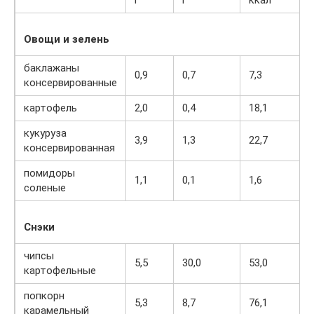
Овощи и зелень
баклажаны
0,9
0,7
7,3
консервированные
картофель
2,0
0,4
18,1
кукуруза
3,9
1,3
22,7
консервированная
помидоры
1,1
0,1
1,6
соленые
Снэки
чипсы
5,5
30,0
53,0
картофельные
попкорн
5,3
8,7
76,1
карамельный