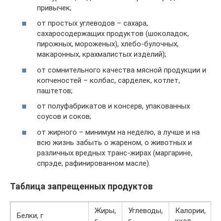
привычек;
от простых углеводов – сахара,
сахаросодержащих продуктов (шоколадок,
пирожных, мороженых), хлебо-булочных,
макаронных, крахмалистых изделий);
от сомнительного качества мясной продукции и
копченостей – колбас, сарделек, котлет,
паштетов;
от полуфабрикатов и консерв, упакованных
соусов и соков;
от жирного – минимум на неделю, а лучше и на
всю жизнь забыть о жареном, о животных и
различных вредных транс-жирах (маргарине,
спрэде, рафинированном масле).
Таблица запрещенных продуктов
Жиры,
Углеводы,
Калории,
Белки, г
г
г
ккал