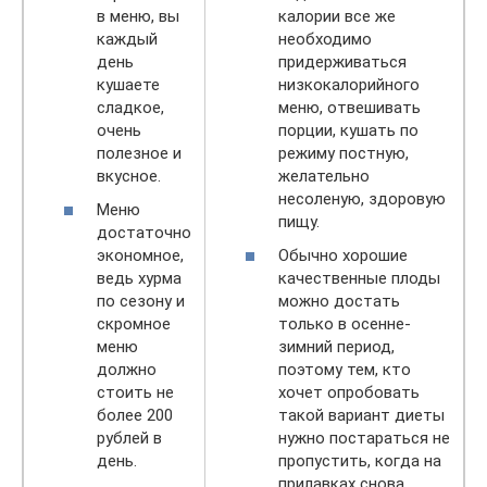
в меню, вы
калории все же
каждый
необходимо
день
придерживаться
кушаете
низкокалорийного
сладкое,
меню, отвешивать
очень
порции, кушать по
полезное и
режиму постную,
вкусное.
желательно
несоленую, здоровую
Меню
пищу.
достаточно
экономное,
Обычно хорошие
ведь хурма
качественные плоды
по сезону и
можно достать
скромное
только в осенне-
меню
зимний период,
должно
поэтому тем, кто
стоить не
хочет опробовать
более 200
такой вариант диеты
рублей в
нужно постараться не
день.
пропустить, когда на
прилавках снова