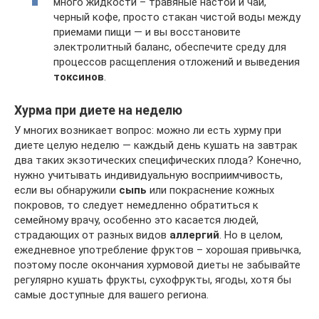
много жидкости – травяные настои и чаи,
черный кофе, просто стакан чистой воды между
приемами пищи — и вы восстановите
электролитный баланс, обеспечите среду для
процессов расщепления отложений и выведения
токсинов
.
Хурма при диете на неделю
У многих возникает вопрос: можно ли есть хурму при
диете целую неделю — каждый день кушать на завтрак
два таких экзотических специфических плода? Конечно,
нужно учитывать индивидуальную восприимчивость,
если вы обнаружили
сыпь
или покраснение кожных
покровов, то следует немедленно обратиться к
семейному врачу, особенно это касается людей,
страдающих от разных видов
аллергий
. Но в целом,
ежедневное употребление фруктов – хорошая привычка,
поэтому после окончания хурмовой диеты не забывайте
регулярно кушать фрукты, сухофрукты, ягоды, хотя бы
самые доступные для вашего региона.