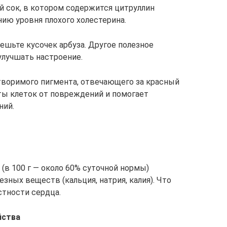
й сок, в котором содержится цитруллин
ию уровня плохого холестерина.
ъешьте кусочек арбуза. Другое полезное
улучшать настроение.
творимого пигмента, отвечающего за красный
ты клеток от повреждений и помогает
ний.
 (в 100 г — около 60% суточной нормы)
зных веществ (кальция, натрия, калия). Что
стности сердца.
йства