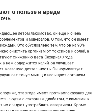
ют о пользе и вреде
ночь
аждающее летом лакомство, он еще и очень
роэлементов и минералов. О том, что он имеет
каждый. Это обусловлено тем, что он на 90%
ожно очистить организм от токсинов и солей, а
ствуют снижению веса. Сахарная ягода
к в нем содержится калий, он улучшает
ует мозговую деятельность. Он нормализует
, улучшает тонус мышц и насыщает организм
оспорима, эта ягода имеет противопоказания для
 есть людям с сахарным диабетом, с камнями в
стью следует употреблять аллергикам. Кроме
траты и прочие химические соединения,