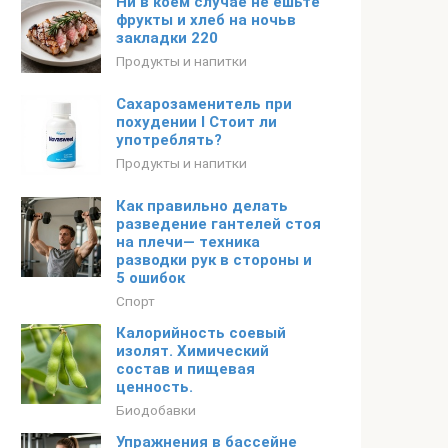
Ни в коем случае не ешьте
фрукты и хлеб на ночьв
закладки 220
Продукты и напитки
Сахарозаменитель при
похудении I Стоит ли
употреблять?
Продукты и напитки
Как правильно делать
разведение гантелей стоя
на плечи— техника
разводки рук в стороны и
5 ошибок
Спорт
Калорийность соевый
изолят. Химический
состав и пищевая
ценность.
Биодобавки
Упражнения в бассейне