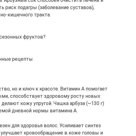
. Арбузный сок способен очистить печень и
ть риск подагры (заболевание суставов),
чно-кишечного тракта.
 сезонных фруктов?
анные рецепты
тво, но и ключ к красоте. Витамин А помогает
ыми, способствует здоровому росту новых
 делают кожу упругой. Чашка арбуза (~130 г)
емой дневной нормы витамина А.
езен для здоровья волос. Усиливает синтез
, улучшает кровообращение в коже головы и