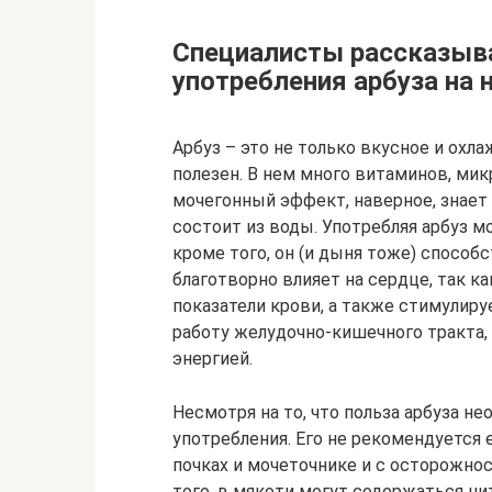
Специалисты рассказыва
употребления арбуза на 
Арбуз – это не только вкусное и охл
полезен. В нем много витаминов, мик
мочегонный эффект, наверное, знает 
состоит из воды. Употребляя арбуз м
кроме того, он (и дыня тоже) способ
благотворно влияет на сердце, так ка
показатели крови, а также стимулир
работу желудочно-кишечного тракта
энергией.
Несмотря на то, что польза арбуза не
употребления. Его не рекомендуется
почках и мочеточнике и с осторожно
того, в мякоти могут содержаться ни