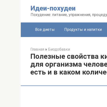
Перейти
Идеи-похудеи
к
контенту
Похудение: питание, упражнения, процед
Все диеты
Продукты и напитки
Главная
»
Биодобавки
Полезные свойства к
для организма челове
есть и в каком колич