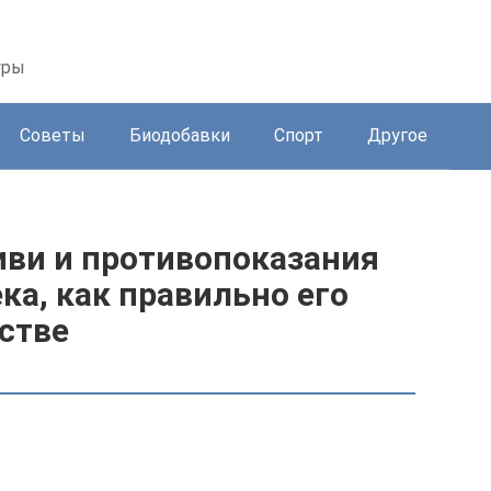
уры
Советы
Биодобавки
Спорт
Другое
иви и противопоказания
ка, как правильно его
естве