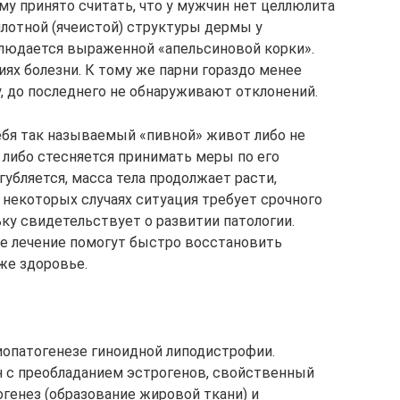
му принято считать, что у мужчин нет целлюлита
 плотной (ячеистой) структуры дермы у
блюдается выраженной «апельсиновой корки».
иях болезни. К тому же парни гораздо менее
, до последнего не обнаруживают отклонений.
себя так называемый «пивной» живот либо не
 либо стесняется принимать меры по его
убляется, масса тела продолжает расти,
 некоторых случаях ситуация требует срочного
ку свидетельствует о развитии патологии.
е лечение помогут быстро восстановить
же здоровье.
опатогенезе гиноидной липодистрофии.
с преобладанием эстрогенов, свойственный
генез (образование жировой ткани) и