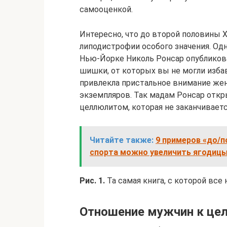
самооценкой.
Интересно, что до второй половины 
липодистрофии особого значения. Одн
Нью-Йорке Николь Ронсар опубликовал
шишки, от которых вы не могли изба
привлекла пристальное внимание жен
экземпляров. Так мадам Ронсар откр
целлюлитом, которая не заканчивается
Читайте также:
9 примеров «до/
спорта можно увеличить ягодиц
Рис. 1.
Та самая книга, с которой все 
Отношение мужчин к це