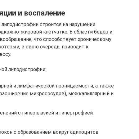
ции и воспаление
й липодистрофии строится на нарушении
дкожно-жировой клетчатке. В области бедер и
вообращение, что способствует хроническому
который, в свою очередь, приводит к
ессу.
ной липодистрофии:
ярной и лимфатической проницаемости, а также
е расширение микрососудов), межкапиллярный и
енений с гиперплазией и гипертрофией
локон с образованием вокруг адипоцитов