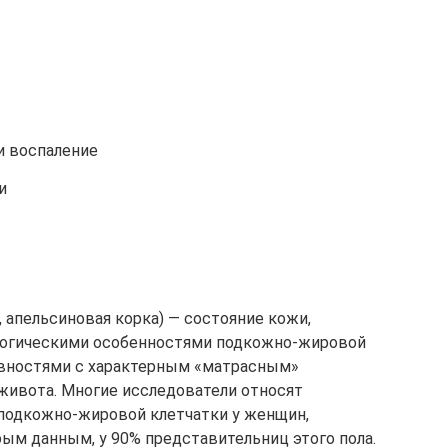
и воспаление
и
 апельсиновая корка) — состояние кожи,
логическими особенностями подкожно-жировой
овностями с характерным «матрасным»
 живота. Многие исследователи относят
подкожно-жировой клетчатки у женщин,
рым данным, у 90% представительниц этого пола.