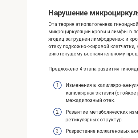
Нарушение микроциркуля
Эта теория этиопатогенеза гиноидно
микроциркуляции крови и лимфы в по
ягодиц затруднен лимфодренаж и кро
отеку подкожно-жировой клетчатки, 
вялотекущему воспалительному проц
Предложено 4 этапа развития гиноид
Изменения в капилляро-венул
капиллярная эктазия (стойко
межадипозный отек.
Развитие метаболических изм
ретикулярных структур.
Разрастание коллагеновых во