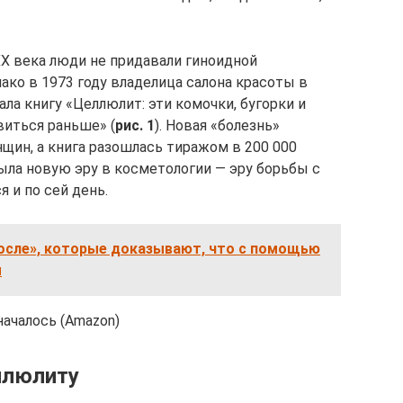
ХХ века люди не придавали гиноидной
ако в 1973 году владелица салона красоты в
а книгу «Целлюлит: эти комочки, бугорки и
виться раньше» (
рис. 1
). Новая «болезнь»
щин, а книга разошлась тиражом в 200 000
ыла новую эру в косметологии — эру борьбы с
 и по сей день.
после», которые доказывают, что с помощью
ы
началось (Amazon)
ллюлиту