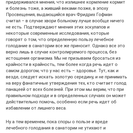
придерживался мнения, что излишнее кормление кормит
и болезнь тоже, а живший веками позже, в эпоху
Просвещения, выдающийся врач Фридрих Гофман
считал – в случае хвори больному лучше вообще ничего
не есть. Подтверждают мнения этих эскулапов и
некоторые современные исследования, которые
говорят о том, что определенную пользу лечебное
голодание в санатории все же приносит. Однако все это
верно лишь в случае контролируемого процесса, без
истощения организма. Мы не призываем бросаться из
крайности в крайность, тем более когда речь идет о
самом дорогом, что у нас есть – здоровье. Тут, как и
везде, следует искать золотую середину, и не принимать
на веру фанатичные утверждения тех, кто считает голод
панацеей от всех болезней. При этом мы верим, что при
правильном подходе и в определенных случаях он может
действительно помочь, особенно если речь идет об
избавлении от лишнего веса.
Ну а тем временем, пока споры о пользе и вреде
лечебного голодания в санатории не утихают и