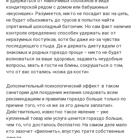
и удержаться от навязчивых соблазнов в виде
кондитерской рядом с домом или бабушкиных
«вкусняшек». Разумеется, никто не посадит вас на цепь,
не будет обыскивать до трусов в попытке найти
спрятанный шоколадный батончик. Но сам факт наличия
контроля определенно способен удержать вас от
неразумных поступков, хотя бы даже из-за чувства
последующего стыда. Да и держать диету вдали от
знакомых и родных гораздо проще – никто не будет
волноваться за ваше здоровье, задавать неудобные
вопросы, звать в гости на блины, сокрушаться о том,
что от вас остались «кожа да кости».
Дополнительный психологический эффект: в таком
санатории для похудения желания следовать всем
рекомендациям и правилам гораздо больше только по
причине того, что «я же за это деньги заплатил».
Действительно, известно такое явление – уже
купленный товар или услуга ценится гораздо больше,
чем то, что досталось бесплатно. На самом деле мало
кто захочет «филонить», впустую тратя собственные
деньги.