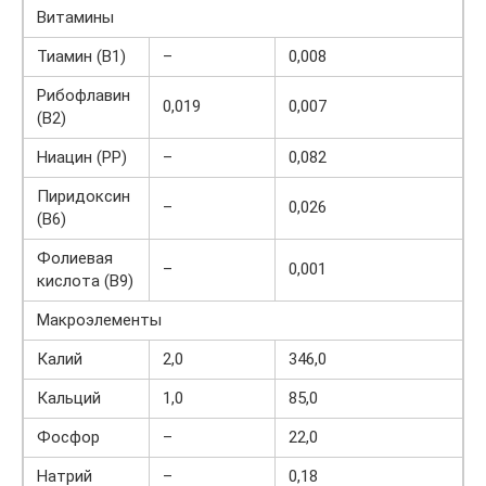
Витамины
Тиамин (B1)
–
0,008
Рибофлавин
0,019
0,007
(B2)
Ниацин (РР)
–
0,082
Пиридоксин
–
0,026
(B6)
Фолиевая
–
0,001
кислота (B9)
Макроэлементы
Калий
2,0
346,0
Кальций
1,0
85,0
Фосфор
–
22,0
Натрий
–
0,18