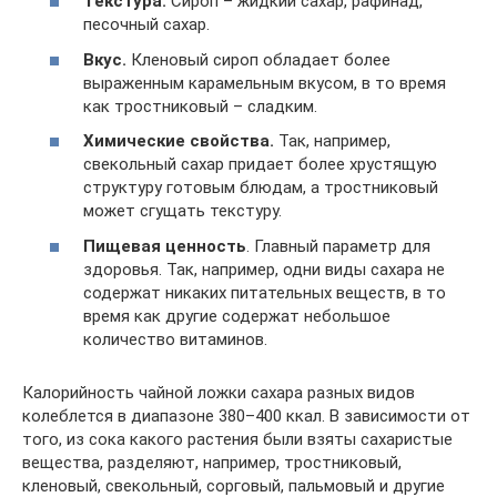
Текстура.
Сироп – жидкий сахар, рафинад,
песочный сахар.
Вкус.
Кленовый сироп обладает более
выраженным карамельным вкусом, в то время
как тростниковый – сладким.
Химические свойства.
Так, например,
свекольный сахар придает более хрустящую
структуру готовым блюдам, а тростниковый
может сгущать текстуру.
Пищевая ценность
. Главный параметр для
здоровья. Так, например, одни виды сахара не
содержат никаких питательных веществ, в то
время как другие содержат небольшое
количество витаминов.
Калорийность чайной ложки сахара разных видов
колеблется в диапазоне 380–400 ккал. В зависимости от
того, из сока какого растения были взяты сахаристые
вещества, разделяют, например, тростниковый,
кленовый, свекольный, сорговый, пальмовый и другие