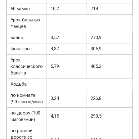
50 м/мин
10,2
714
Урок бальных
танцев
вальс
3,57
270,9
фокстрот
4,37
305,9
Урок
классического
5,79
405,3
балета
Ходьба:
по комнате
3,24
226,8
(90 шагов/мин)
по двору (100
4,15
290,5
шагов/мин)
по ровной
дороге со