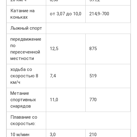
Катание на
от 3,07 до 10,0
214,9-700
коньках
Лыжный спорт
передвижение
по
12,5
875
пересеченной
местности
ходьба со
скоростью 8
7,4
519
км/ч
Метание
спортивных
11,0
770
снарядов
Плавание со
скоростью:
10 м/мин
3,0
210