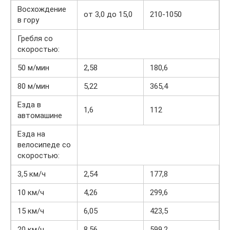
Восхождение
от 3,0 до 15,0
210-1050
в гору
Гребля со
скоростью:
50 м/мин
2,58
180,6
80 м/мин
5,22
365,4
Езда в
1,6
112
автомашине
Езда на
велосипеде со
скоростью:
3,5 км/ч
2,54
177,8
10 км/ч
4,26
299,6
15 км/ч
6,05
423,5
20 км/ч
8,56
599,2