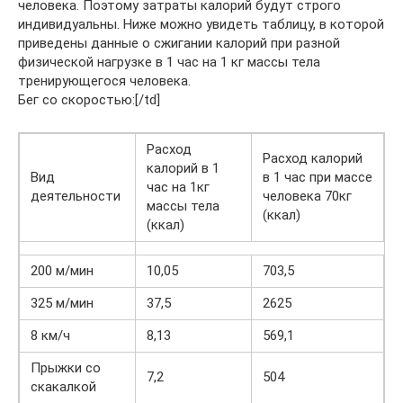
человека. Поэтому затраты калорий будут строго
индивидуальны. Ниже можно увидеть таблицу, в которой
приведены данные о сжигании калорий при разной
физической нагрузке в 1 час на 1 кг массы тела
тренирующегося человека.
Бег со скоростью:[/td]
Расход
Расход калорий
калорий в 1
Вид
в 1 час при массе
час на 1кг
деятельности
человека 70кг
массы тела
(ккал)
(ккал)
200 м/мин
10,05
703,5
325 м/мин
37,5
2625
8 км/ч
8,13
569,1
Прыжки со
7,2
504
скакалкой