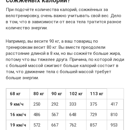
сожжёных калорий?
При подсчёте количества калорий, сожжённых за
велотренировку, очень важно учитывать свой вес. Дело
в том, что в зависимости от веса тела тратится разное
количество энергии.
Например, вы весите 90 кг, а ваш товарищ по
тренировкам весит 80 кг. Вы вместе преодолели
расстояние длиной в 8 км, но вы сожжёте больше жира,
потому что вы тяжелее друга. Причина, по которой люди
с большей массой сжигают больше калорий состоит в
том, что движение тела с большей массой требует
больше энергии.
68 кг
80 кг
90 кг
102 кг
113 кг
9 км/ч
250
292
333
375
417
16 км/ч
486
567
648
729
810
19 км/ч
572
667
762
857
953