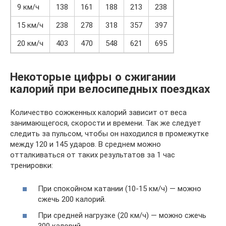
9 км/ч
138
161
188
213
238
15 км/ч
238
278
318
357
397
20 км/ч
403
470
548
621
695
Некоторые цифры о сжигании
калорий при велосипедных поездках
Количество сожженных калорий зависит от веса
занимающегося, скорости и времени. Так же следует
следить за пульсом, чтобы он находился в промежутке
между 120 и 145 ударов. В среднем можно
отталкиваться от таких результатов за 1 час
тренировки:
При спокойном катании (10-15 км/ч) — можно
сжечь 200 калорий.
При средней нагрузке (20 км/ч) — можно сжечь
300 калорий.