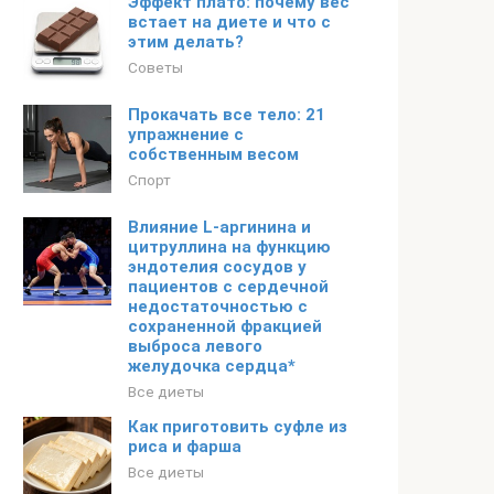
Эффект плато: почему вес
встает на диете и что с
этим делать?
Советы
Прокачать все тело: 21
упражнение с
собственным весом
Спорт
Влияние L-аргинина и
цитруллина на функцию
эндотелия сосудов у
пациентов с сердечной
недостаточностью с
сохраненной фракцией
выброса левого
желудочка сердца*
Все диеты
Как приготовить суфле из
риса и фарша
Все диеты