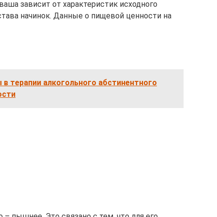
аша зависит от характеристик исходного
става начинок. Данные о пищевой ценности на
 в терапии алкогольного абстинентного
ости
 – пышнее. Это связано с тем, что для его