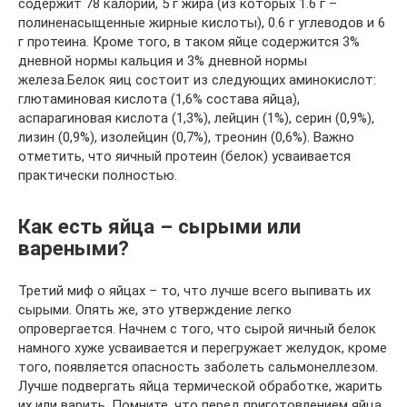
содержит 78 калорий, 5 г жира (из которых 1.6 г –
полиненасыщенные жирные кислоты), 0.6 г углеводов и 6
г протеина. Кроме того, в таком яйце содержится 3%
дневной нормы кальция и 3% дневной нормы
железа.Белок яиц состоит из следующих аминокислот:
глютаминовая кислота (1,6% состава яйца),
аспарагиновая кислота (1,3%), лейцин (1%), серин (0,9%),
лизин (0,9%), изолейцин (0,7%), треонин (0,6%). Важно
отметить, что яичный протеин (белок) усваивается
практически полностью.
Как есть яйца – сырыми или
вареными?
Третий миф о яйцах – то, что лучше всего выпивать их
сырыми. Опять же, это утверждение легко
опровергается. Начнем с того, что сырой яичный белок
намного хуже усваивается и перегружает желудок, кроме
того, появляется опасность заболеть сальмонеллезом.
Лучше подвергать яйца термической обработке, жарить
их или варить. Помните, что перед приготовлением яйца