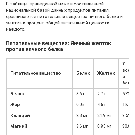
В таблице, приведенной ниже и составленной
национальной базой данных продуктов питания,
сравниваются питательные вещества яичного белка и
желтка и процент общей питательной ценности
каждого.
Питательные вещества: Яичный желток
против яичного белка
%
всег
Питательное вещество
Белок
Желток
в
белк
Белок
3.6 г
2.7 г
57%
Жир
0.05 г
4.5 г
1%
Кальций
2.3 мг
21.9 мг
9.5%
Магний
3.6 мг
0.85 мг
80.8%