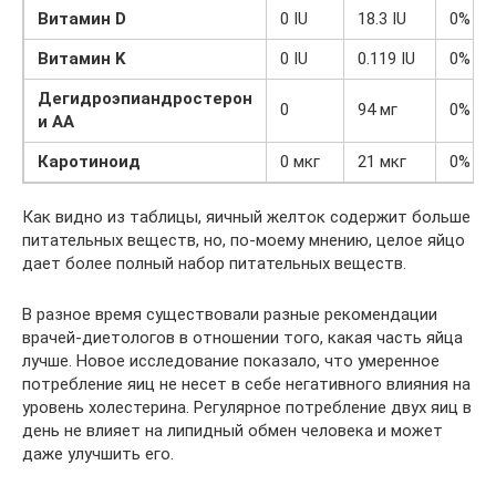
Витамин D
0 IU
18.3 IU
0%
Витамин K
0 IU
0.119 IU
0%
Дегидроэпиандростерон
0
94 мг
0%
и AA
Каротиноид
0 мкг
21 мкг
0%
Как видно из таблицы, яичный желток содержит больше
питательных веществ, но, по-моему мнению, целое яйцо
дает более полный набор питательных веществ.
В разное время существовали разные рекомендации
врачей-диетологов в отношении того, какая часть яйца
лучше. Новое исследование показало, что умеренное
потребление яиц не несет в себе негативного влияния на
уровень холестерина. Регулярное потребление двух яиц в
день не влияет на липидный обмен человека и может
даже улучшить его.