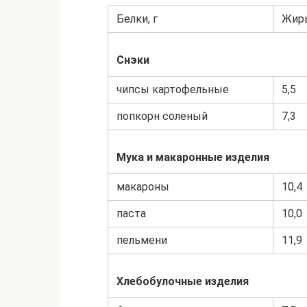
Белки, г
Жиры
Снэки
чипсы картофельные
5,5
попкорн соленый
7,3
Мука и макаронные изделия
макароны
10,4
паста
10,0
пельмени
11,9
Хлебобулочные изделия