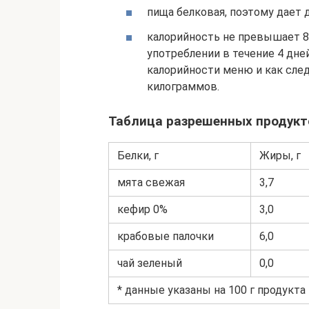
пища белковая, поэтому дает 
калорийность не превышает 80
употреблении в течение 4 дн
калорийности меню и как сле
килограммов.
Таблица разрешенных продукт
Белки, г
Жиры, г
мята свежая
3,7
кефир 0%
3,0
крабовые палочки
6,0
чай зеленый
0,0
* данные указаны на 100 г продукта