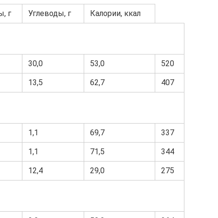
, г
Углеводы, г
Калории, ккал
30,0
53,0
520
13,5
62,7
407
1,1
69,7
337
1,1
71,5
344
12,4
29,0
275