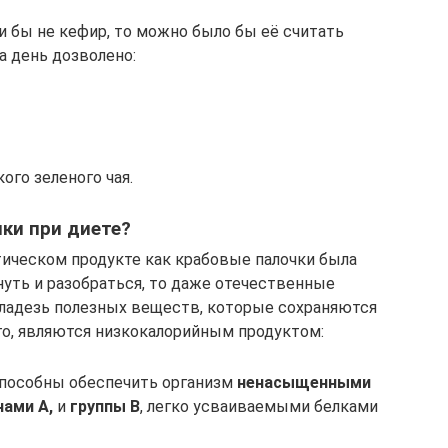
и бы не кефир, то можно было бы её считать
а день дозволено:
ого зеленого чая.
ки при диете?
тическом продукте как крабовые палочки была
нуть и разобраться, то даже отечественные
кладезь полезных веществ, которые сохраняются
го, являются низкокалорийным продуктом:
способны обеспечить организм
ненасыщенными
ами А,
и
группы В
, легко усваиваемыми белками