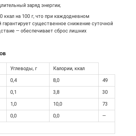
длительный заряд энергии;
 ккал на 100 г, что при каждодневном
ей гарантирует существенное снижение суточной
дствие — обеспечивает сброс лишних
ов
Углеводы, г
Калории, ккал
0,4
8,0
49
0,1
3,8
30
1,0
10,0
73
0,0
0,0
—