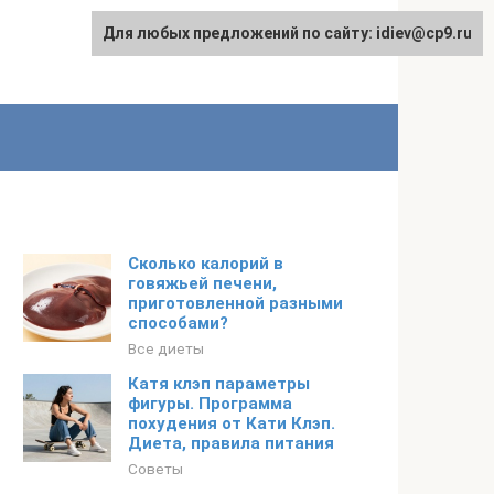
Для любых предложений по сайту: idiev@cp9.ru
Сколько калорий в
говяжьей печени,
приготовленной разными
способами?
Все диеты
Катя клэп параметры
фигуры. Программа
похудения от Кати Клэп.
Диета, правила питания
Советы