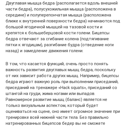
Двуглавая мышца бедра (располагается вдоль внешней
части бедра), полусухожильная мышца (расположена в
середине) и полуперепончатая мышца (расположена
ближе к внутренней поверхности бедра) начинаются под
большой ягодичной мышцей на тазовой кости и
крепятся к большеберцовой кости голени. Бицепсы
бедра отвечают за сгибание колена (подтягивание
пятки к ягодицам), разгибание будра (отведение ноги
назад) и замедление движения голени.
В том, что касается функций, очень просто понять
важность развития двуглавых мышц бедра, поскольку
от них зависит работа других мышц. Например, бицепсы
бедра играют важную роль при выполнении приседаний,
приседаний на тренажере «Hack squats», приседаний со
штангой на груди, жима ногами или выпадов.
Равномерное развитие мышц (баланс) является не
только визуальным аспектом, который будет
оцениваться на сцене, оно имеет огромное значение при
тренировке всей нижней части тела. Без правильно
натренированных бицепсов бедер вы не сможете