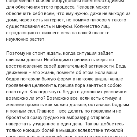
современных хозяек оборудованы всем необходимым
для облегчения этого процесса. Человек может
обеспечить себя всем, что ему нужно, даже не выходя из
дома, через сеть интернет, но помимо плюсов у такого
существования есть и минусы. Количество лиц,
страдающих от лишнего веса на нашей планете
неуклонно растет.
Поэтому не стоит ждать, когда ситуация зайдет
слишком далеко. Необходимо принимать меры по
восстановлению своей двигательной активности. Ведь
движение – это жизнь, помните об этом. Если ваши
бедра потеряли былую форму, а на коже видны явные
проявления целлюлита, пришла пора заняться собою
вплотную. Как подтянуть бедра в домашних условиях и
возможно ли это? Возможно все, если есть стимул и
желание прожить как можно дольше, оставаясь бодрым
и полным сил. Главное – все делать по правилам и не
бросаться сразу грудью на амбразуру, стараясь
наверстать упущенное в один день. Так вы добьетесь
только ноющих болей в мышцах вследствие тяжелой
нагрузки, и на следующий день даже не сможете встать