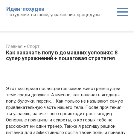
Перейти
Идеи-похудеи
к
Похудение: питание, упражнения, процедуры
контенту
Главная
»
Спорт
Как накачать попу в домашних условиях: 8
супер упражнений + пошаговая стратегия
Этот материал посвящается самой животрепещущей
теме среди девушек. А именно, как накачать ягодицы,
попу, булочки, персик…. Как только не называют самую
привлекательную часть нашего тела. После прочтения
ты узнаешь, за счет чего происходит рост ягодиц.
Основные принципы и секреты, о которых тебе не
расскажет ни один тренер. Также я распишу рацион
питания для эффективного роста твоей попы и приведу