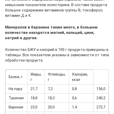
невысокие показатели холестерина. В составе продукта
большое содержание витаминов группы В, токоферол,
витамин Д и К.
Минералов в баранине также много, в большом
количестве находятся магний, кальций, цинк,
натрий и другие.
Количество БЖУ и калорий в 100 г продукта приведены в
таблицы. Все показатели указаны в зависимости от типа
обработки продукта.
Жиры,
Углеводы,
Калории,
Белки, г
г
г
ккал
На пару
21,7
7,2
0,8
156,0
Тушеная
18,8
18,3
0,6
240,2
Вареная
23,0
20,0
1,4
272,7