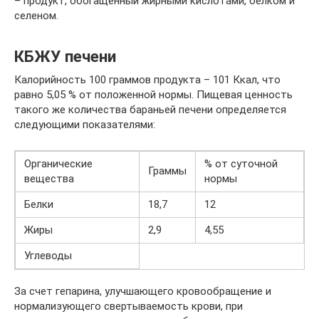
– продукт, обогащенный жирными кислотами, белком и
селеном.
КБЖУ печени
Калорийность 100 граммов продукта – 101 Ккал, что
равно 5,05 % от положенной нормы. Пищевая ценность
такого же количества бараньей печени определяется
следующими показателями:
Органические
% от суточной
Граммы
вещества
нормы
Белки
18,7
12
Жиры
2,9
4,55
Углеводы
За счет гепарина, улучшающего кровообращение и
нормализующего свертываемость крови, при