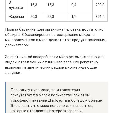
В
16,3
15,3
0,4
203,0
духовке
Жареная
20,3
22,8
1,1
301,4
Польза баранины для организма человека достаточно
обширна. Сбалансированное содержание макро- и
микроэлементов в мясе делает этот продукт полезным
деликатесом.
За счет низкой калорийности мясо рекомендовано для
людей, страдающих от лишнего веса. Его регулярно
включают в диетический рацион многие худеющие
девушки.
Поскольку жира мало, то и холестерин
присутствует в малом количестве, при этом
токоферол, витамин Д и К есть в большом объеме.
Это значит, что мясо полезно для пациентов,
которые страдают от атеросклероза и