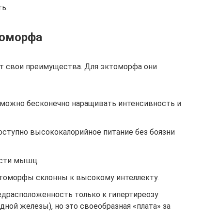
ь.
томорфа
т свои преимущества. Для эктоморфа они
можно бесконечно наращивать интенсивность и
ступно высококалорийное питание без боязни
сти мышц.
ктоморфы склонны к высокому интеллекту.
едрасположенность только к гипертиреозу
ой железы), но это своеобразная «плата» за