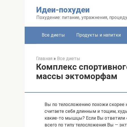
Перейти
Идеи-похудеи
к
контенту
Похудение: питание, упражнения, процед
Все диеты
Продукты и напитки
Главная
»
Все диеты
Комплекс спортивног
массы эктоморфам
Вы по телосложению похожи скорее н
считаете себя длинным и тощим, худ
какие-то мышцы? Если Вы ответили «Д
всего по типу телосложения Вы — экто