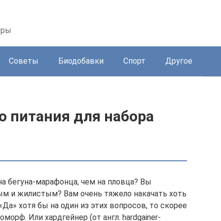
уры
Советы
Биодобавки
Спорт
Другое
о питания для набора
а бегуна-марафонца, чем на пловца? Вы
ым и жилистым? Вам очень тяжело накачать хоть
а» хотя бы на один из этих вопросов, то скорее
морф. Или хардгейнер (от англ. hardgainer-