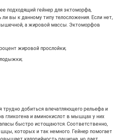
ее подходящий гейнер для эктоморфа,
 ли вы к данному типу телосложения. Если нет,
т мышечной, а жировой массы. Эктоморфов
процент жировой прослойки;
и лодыжки;
я трудно добиться впечатляющего рельефа и
ов гликогена и аминокислот в мышцах у них
запасы быстро истощаются. Соответственно,
цы, которых и так немного. Гейнер помогает
повышает калорийность рациона, но дает