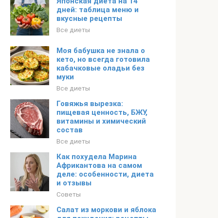
Японская диета на 14
дней: таблица меню и
вкусные рецепты
Все диеты
Моя бабушка не знала о
кето, но всегда готовила
кабачковые оладьи без
муки
Все диеты
Говяжья вырезка:
пищевая ценность, БЖУ,
витамины и химический
состав
Все диеты
Как похудела Марина
Африкантова на самом
деле: особенности, диета
и отзывы
Советы
Салат из моркови и яблока