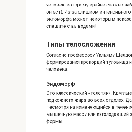
человек, которому крайне сложно набр
он ест). Из-за слишком интенсивно
эктоморфа может некоторым показат
спешите с выводами!
Типы телосложения
Согласно профессору Уильяму Шелдон
формирования пропорций туловища и 
человека.
Эндоморф
Это классический «толстяк». Круглы
подкожного жира во всех отделах. Д
Несмотря на изменяющийся в течени
мышечную массу или изголодавший э
формы.