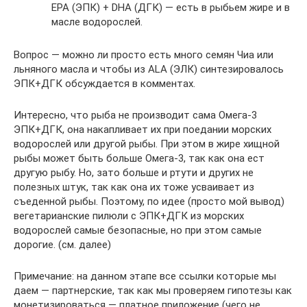
EPA (ЭПК) + DHA (ДГК) — есть в рыбьем жире и в
масле водорослей.
Вопрос — можно ли просто есть много семян Чиа или
льняного масла и чтобы из ALA (ЭЛК) синтезировалось
ЭПК+ДГК обсуждается в комментах.
Интересно, что рыба не производит сама Омега-3
ЭПК+ДГК, она накапливает их при поедании морских
водорослей или другой рыбы. При этом в жире хищной
рыбы может быть больше Омега-3, так как она ест
другую рыбу. Но, зато больше и ртути и других не
полезных штук, так как она их тоже усваивает из
съеденной рыбы. Поэтому, по идее (просто мой вывод)
вегетарианские пилюли с ЭПК+ДГК из морских
водорослей самые безопасные, но при этом самые
дорогие. (см. далее)
Примечание: на данном этапе все ссылки которые мы
даем — партнерские, так как мы проверяем гипотезы как
монетизироваться — платное приложение (чего не