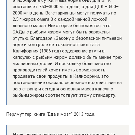
этих жиров в сутки. Наша норма ONA для ЭПК
составляет 750–3000 мг в день, а для ДГК – 500–
2000 мг в день. Вегетарианцы могут получать по
2,5 г жиров омега 3 с каждой чайной ложкой
льняного масла. Некоторые беспокоятся, что
БАДы с рыбьим жиром могут быть заражены
ртутью. Благодаря «Закону о безопасной питьевой
воде и контроле ее токсичности» штата
Калифорния (1986 год) содержание ртути в
капсулах с рыбьим жиром должно быть менее трех
миллионных долей. И поскольку большинство
производителей хочет иметь возможность
продавать свои продукты в Калифорнии, это
постановление оказало серьезное воздействие на
всю страну, и сегодня основная масса капсул с
рыбьим жиром соответствует этому стандарту.
Перлмуттер, книга “Еда и мозг.” 2013 года.
Итак, пришло время начать режим ежедневного