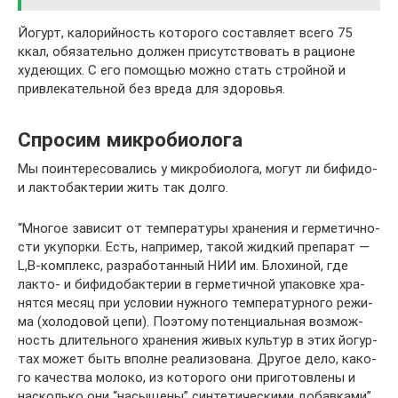
Йогурт, калорийность которого составляет всего 75
ккал, обязательно должен присутствовать в рационе
худеющих. С его помощью можно стать стройной и
привлекательной без вреда для здоровья.
Спросим микробиолога
Мы поин­те­ре­со­ва­лись у мик­ро­био­ло­га, могут ли бифи­до-
и лак­то­бак­те­рии жить так долго.
“Мно­гое зави­сит от тем­пе­ра­ту­ры хра­не­ния и гер­ме­тич­но­
сти уку­пор­ки. Есть, напри­мер, такой жид­кий пре­па­рат —
L,B‑комплекс, раз­ра­бо­тан­ный НИИ им. Бло­хи­ной, где
лакто- и бифи­до­бак­те­рии в гер­ме­тич­ной упа­ков­ке хра­
нят­ся месяц при усло­вии нуж­но­го тем­пе­ра­тур­но­го режи­
ма (холо­до­вой цепи). Поэто­му потен­ци­аль­ная воз­мож­
ность дли­тель­но­го хра­не­ния живых куль­тур в этих йогур­
тах может быть вполне реа­ли­зо­ва­на. Дру­гое дело, како­
го каче­ства моло­ко, из кото­ро­го они при­го­тов­ле­ны и
насколь­ко они “насы­ще­ны” син­те­ти­че­ски­ми добавками”.