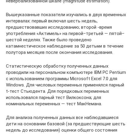
невербализованной шкале (magnitude estimation).
Вышеуказанные показатели изучались в двух временных
интервалах: первый включал шесть недель,
предшествовавших исследованию; второй -время
употребления «Актимель» на первой–третьей — пятой–
шестой неделях. Также было проведено
катамнестическое наблюдение за 50 детьми в течение
полутора месяцев после окончания исследования.
Статистическую обработку полученных данных
проводили на персональном компьютере IBM PC Pentium
с использованием программы Microsoft Excel 7.0 для
Windows. Для числовых переменных применялся парный
t-тест Стьюдента. Для порядковых переменных
использовался парный тест Вилкоксона; для
номинальных переменных — тест МакНемана.
Для анализа полученных данных все наблюдавшиеся
дети на основании базовой (за предшествующие шесть
недель до исследования) оценки общего состояния