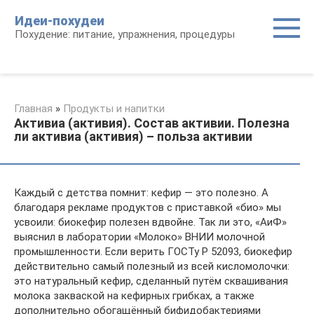
Перейти
Идеи-похудеи
к
Похудение: питание, упражнения, процедуры
контенту
Главная
»
Продукты и напитки
Активиа (активия). Состав активии. Полезна
ли активиа (активия) – польза активии
Каждый с детства помнит: кефир — это полезно. А
благодаря рекламе продуктов с приставкой «био» мы
усвоили: биокефир полезен вдвойне. Так ли это, «АиФ»
выяснил в лаборатории «Молоко» ВНИИ молочной
промышленности. Если верить ГОСТу Р 52093, биокефир
действительно самый полезный из всей кисломолочки:
это натуральный кефир, сделанный путём сквашивания
молока закваской на кефирных грибках, а также
дополнительно обогащённый бифидобактериями