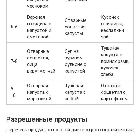
чесноком
Вареная
Кусочек
Отварные
говядина с
говядины,
5-6
соцветия
капустой и
несладкий
капусты
сметаной
чай
Тушеная
Отварные
Суп на
капуста с
соцветия,
курином
7-8
помидорами,
яйца
бульоне с
кусочек
вкрутую, чай
капустой
хлеба
Отварная
Тушеная
Отварные
9-
капуста с
капуста с
соцветия с
10
морковкой
рыбой
картофелем
Разрешенные продукты
Перечень продуктов по этой диете строго ограниченный: