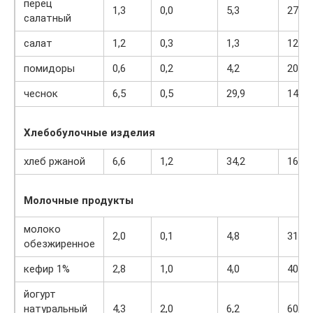
перец
1,3
0,0
5,3
27
салатный
салат
1,2
0,3
1,3
12
помидоры
0,6
0,2
4,2
20
чеснок
6,5
0,5
29,9
143
Хлебобулочные изделия
хлеб ржаной
6,6
1,2
34,2
165
Молочные продукты
молоко
2,0
0,1
4,8
31
обезжиренное
кефир 1%
2,8
1,0
4,0
40
йогурт
натуральный
4,3
2,0
6,2
60