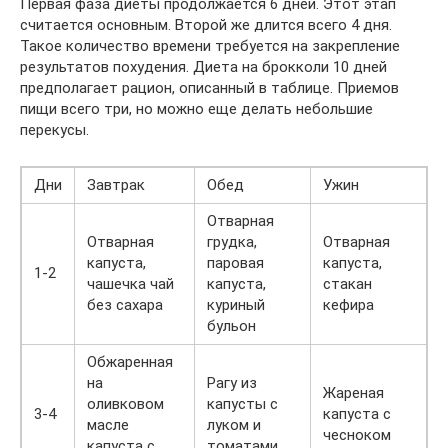
Первая фаза диеты продолжается 6 дней. Этот этап
считается основным. Второй же длится всего 4 дня.
Такое количество времени требуется на закрепление
результатов похудения. Диета на брокколи 10 дней
предполагает рацион, описанный в таблице. Приемов
пищи всего три, но можно еще делать небольшие
перекусы.­
Дни
Завтрак
Обед
Ужин
Отварная
Отварная
грудка,
Отварная
капуста,
паровая
капуста,
1-2
чашечка чай
капуста,
стакан
без сахара
куриный
кефира
бульон
Обжаренная
на
Рагу из
Жареная
оливковом
капусты с
3-4
капуста с
масле
луком и
чесноком
капуста с
томатами