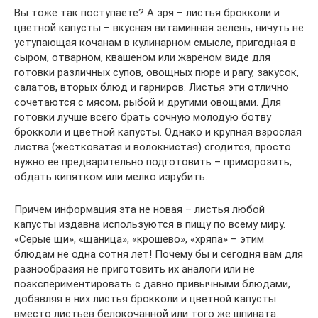
Вы тоже так поступаете? А зря – листья брокколи и
цветной капусты – вкусная витаминная зелень, ничуть не
уступающая кочанам в кулинарном смысле, пригодная в
сыром, отварном, квашеном или жареном виде для
готовки различных супов, овощных пюре и рагу, закусок,
салатов, вторых блюд и гарниров. Листья эти отлично
сочетаются с мясом, рыбой и другими овощами. Для
готовки лучше всего брать сочную молодую ботву
брокколи и цветной капусты. Однако и крупная взрослая
листва (жестковатая и волокнистая) сгодится, просто
нужно ее предварительно подготовить – приморозить,
обдать кипятком или мелко изрубить.
Причем информация эта не новая – листья любой
капусты издавна используются в пищу по всему миру.
«Серые щи», «щаница», «крошево», «хряпа» – этим
блюдам не одна сотня лет! Почему бы и сегодня вам для
разнообразия не приготовить их аналоги или не
поэкспериментировать с давно привычными блюдами,
добавляя в них листья брокколи и цветной капусты
вместо листьев белокочанной или того же шпината.