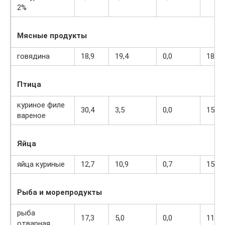
2%
Мясные продукты
говядина
18,9
19,4
0,0
187
Птица
куриное филе
30,4
3,5
0,0
153
вареное
Яйца
яйца куриные
12,7
10,9
0,7
157
Рыба и морепродукты
рыба
17,3
5,0
0,0
116
отварная