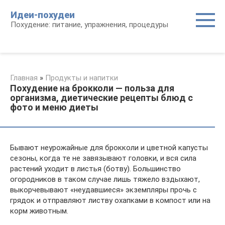
Перейти
Идеи-похудеи
к
Похудение: питание, упражнения, процедуры
контенту
Главная
»
Продукты и напитки
Похудение на брокколи — польза для
организма, диетические рецепты блюд с
фото и меню диеты
Бывают неурожайные для брокколи и цветной капусты
сезоны, когда те не завязывают головки, и вся сила
растений уходит в листья (ботву). Большинство
огородников в таком случае лишь тяжело вздыхают,
выкорчевывают «неудавшиеся» экземпляры прочь с
грядок и отправляют листву охапками в компост или на
корм животным.