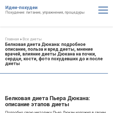
Перейти
Идеи-похудеи
к
Похудение: питание, упражнения, процедуры
контенту
Главная
»
Все диеты
Белковая диета Дюкана: подробное
описание, польза и вред диеты, мнение
врачей, влияние диеты Дюкана на почки,
сердце, кости, фото похудевших до и после
диеты
Белковая диета Пьера Дюкана:
описание этапов диеты
Подробно свою методику Пьер Дюкан изложил в своем