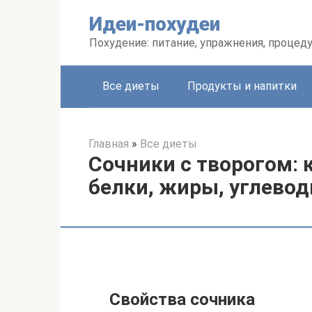
Перейти
Идеи-похудеи
к
контенту
Похудение: питание, упражнения, процед
Все диеты
Продукты и напитки
Главная
»
Все диеты
Сочники с творогом: к
белки, жиры, углево
Свойства сочника