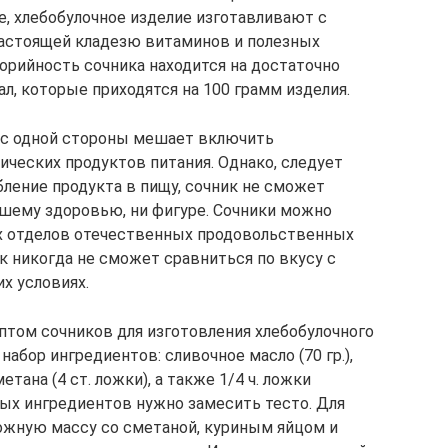
, хлебобулочное изделие изготавливают с
 настоящей кладезю витаминов и полезных
орийность сочника находится на достаточно
л, которые приходятся на 100 грамм изделия.
а с одной стороны мешает включить
ических продуктов питания. Однако, следует
бление продукта в пищу, сочник не сможет
шему здоровью, ни фигуре. Сочники можно
х отделов отечественных продовольственных
к никогда не сможет сравниться по вкусу с
х условиях.
птом сочников для изготовления хлебобулочного
абор ингредиентов: сливочное масло (70 гр.),
метана (4 ст. ложки), а также 1/4 ч. ложки
ых ингредиентов нужно замесить тесто. Для
ожную массу со сметаной, куриным яйцом и