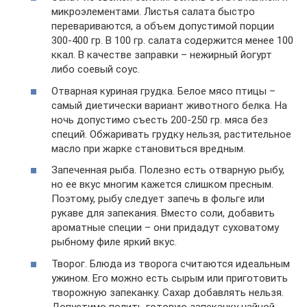
микроэлементами. Листья салата быстро
перевариваются, а объем допустимой порции
300-400 гр. В 100 гр. салата содержится менее 100
ккал. В качестве заправки – нежирный йогурт
либо соевый соус.
Отварная куриная грудка. Белое мясо птицы –
самый диетически вариант животного белка. На
ночь допустимо съесть 200-250 гр. мяса без
специй. Обжаривать грудку нельзя, растительное
масло при жарке становиться вредным.
Запеченная рыба. Полезно есть отварную рыбу,
но ее вкус многим кажется слишком пресным.
Поэтому, рыбу следует запечь в фольге или
рукаве для запекания. Вместо соли, добавить
ароматные специи – они придадут суховатому
рыбному филе яркий вкус.
Творог. Блюда из творога считаются идеальным
ужином. Его можно есть сырым или приготовить
творожную запеканку. Сахар добавлять нельзя.
Допустимо полить готовую запеканку чайной