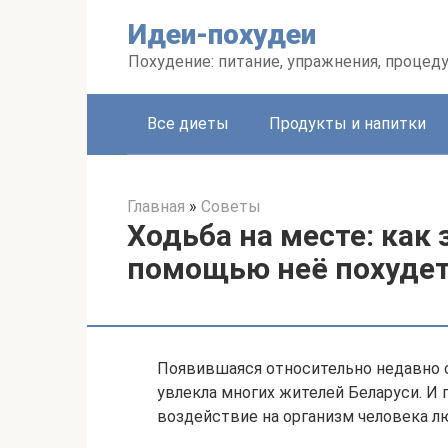
Перейти
Идеи-похудеи
к
контенту
Похудение: питание, упражнения, процед
Все диеты
Продукты и напитки
Главная
»
Советы
Ходьба на месте: как
помощью неё похуде
Появившаяся относительно недавно с
увлекла многих жителей Беларуси. И 
воздействие на организм человека л