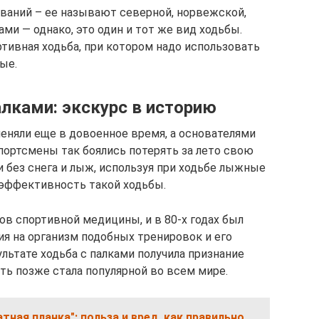
званий – ее называют северной, норвежской,
ами — однако, это один и тот же вид ходьбы.
ртивная ходьба, при котором надо использовать
ые.
алками: экскурс в историю
няли еще в довоенное время, а основателями
ортсмены так боялись потерять за лето свою
и без снега и лыж, используя при ходьбе лыжные
 эффективность такой ходьбы.
ов спортивной медицины, и в 80-х годах был
ия на организм подобных тренировок и его
льтате ходьба с палками получила признание
уть позже стала популярной во всем мире.
тная планка": польза и вред, как правильно