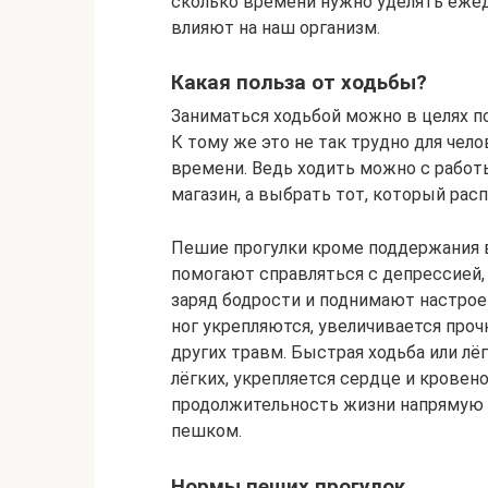
сколько времени нужно уделять ежед
влияют на наш организм.
Какая польза от ходьбы?
Заниматься ходьбой можно в целях п
К тому же это не так трудно для чело
времени. Ведь ходить можно с работы
магазин, а выбрать тот, который рас
Пешие прогулки кроме поддержания в
помогают справляться с депрессией,
заряд бодрости и поднимают настрое
ног укрепляются, увеличивается проч
других травм. Быстрая ходьба или лё
лёгких, укрепляется сердце и крове
продолжительность жизни напрямую з
пешком.
Нормы пеших прогулок