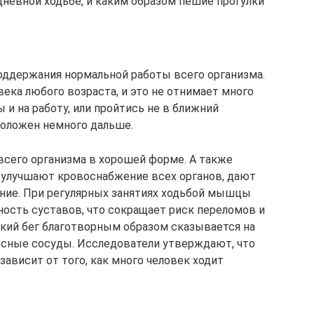
невной ходьбе, и каким образом пешие прогулки
оддержания нормальной работы всего организма.
века любого возраста, и это не отнимает много
 и на работу, или пройтись не в ближний
положен немного дальше.
сего организма в хорошей форме. А также
 улучшают кровоснабжение всех органов, дают
ние. При регулярных занятиях ходьбой мышцы
ность суставов, что сокращает риск переломов и
гкий бег благотворным образом сказывается на
носные сосуды. Исследователи утверждают, что
ависит от того, как много человек ходит