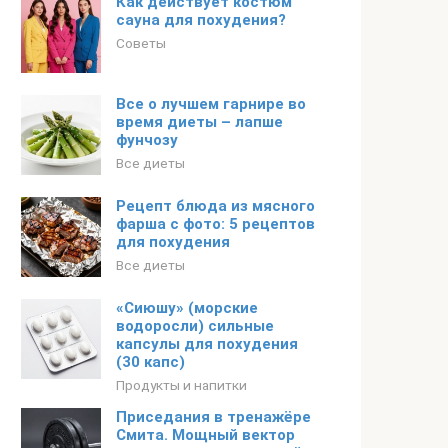
Как действует костюм
сауна для похудения?
Советы
Все о лучшем гарнире во
время диеты – лапше
фунчозу
Все диеты
Рецепт блюда из мясного
фарша с фото: 5 рецептов
для похудения
Все диеты
«Сиюшу» (морские
водоросли) сильные
капсулы для похудения
(30 капс)
Продукты и напитки
Приседания в тренажёре
Смита. Мощный вектор