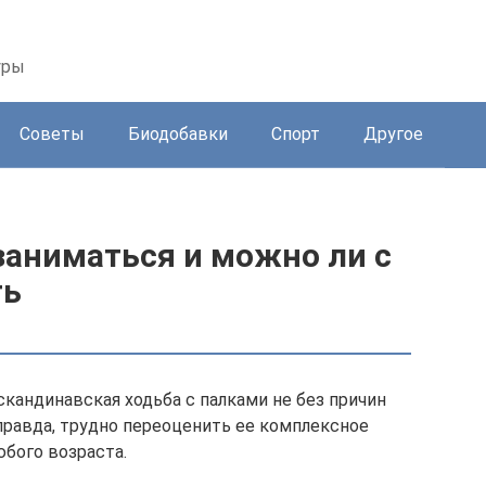
уры
Советы
Биодобавки
Спорт
Другое
 заниматься и можно ли с
ть
кандинавская ходьба с палками не без причин
правда, трудно переоценить ее комплексное
юбого возраста.