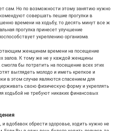
ет сам. Но по возможности этому занятию нужно
Рекомендуют совершать пешие прогулки в
шенно времени на ходьбу, то десять минут все ж
альная прогулка принесет улучшение
 поспособствует укреплению организма.
аботающим женщинам времени на посещение
ых залов. К тому же не у каждой женщины
 смогла бы потратить на посещение всех этих
отят выглядеть молодо и иметь крепкое и
ки в этом случае являются спасением для
держивать свою физическую форму и укреплять
тия ходьбой не требуют никаких финансовых
дения
, и вдобавок обрести здоровье, ходить нужно не
. Если Вы в один день будете ходить полчаса, то