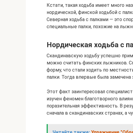
Кстати, такая ходьба имеет много на
нордической, финской ходьбой с палк
Северная ходьба с палками — это спо
специальные палки, похожие на лыжн
Нордическая ходьба с п
Скандинавскую ходьбу успешно приме
можно считать финских лыжников. Сп
форму, что стали ходить по местност
палки. Тогда впервые была замечена
Этот факт заинтересовал специалист
изучен феномен благотворного влиян
поразительная эффективность. В резу
сначала в скандинавских странах, а ч
Читайте также:
Упражнение "Обра