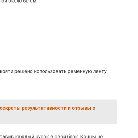
ой около 60 см.
укояти решено использовать ременную ленту.
 секреты результативности и отзывы о
тавив каждый кусок в свой блок. Концы не