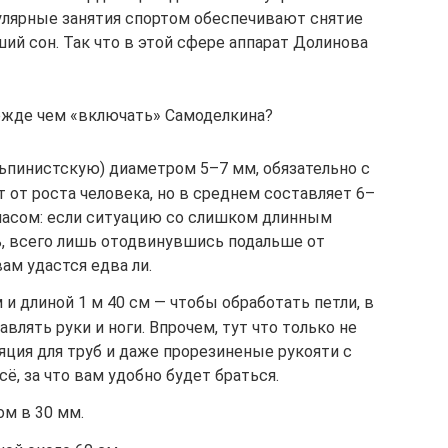
гулярные занятия спортом обеспечивают снятие
ий сон. Так что в этой сфере аппарат Долинова
ежде чем «включать» Самоделкина?
льпинистскую) диаметром 5–7 мм, обязательно с
т от роста человека, но в среднем составляет 6–
апасом: если ситуацию со слишком длинным
, всего лишь отодвинувшись подальше от
ам удастся едва ли.
и длиной 1 м 40 см — чтобы обработать петли, в
влять руки и ноги. Впрочем, тут что только не
ляция для труб и даже прорезиненые рукояти с
сё, за что вам удобно будет браться.
м в 30 мм.