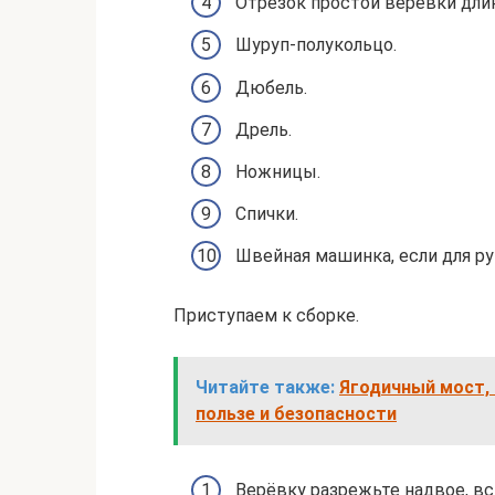
Отрезок простой верёвки длин
Шуруп-полукольцо.
Дюбель.
Дрель.
Ножницы.
Спички.
Швейная машинка, если для р
Приступаем к сборке.
Читайте также:
Ягодичный мост,
пользе и безопасности
Верёвку разрежьте надвое, вс