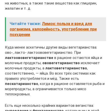
на животных, а также такие вещества как глицерин,
желатин и т. д.
Читайте также:
Лимон: польза и вред для
организма, калорийность, употребление при
похудении
Куда менее аскетичны другие виды вегетарианства:
ово-, лакто- лактоововегетарианство. При
лактоововегетарианстве
в рационе остаются яйца и
молочные продукты;
ововегетарианство
исключает
молочные продукты, а
лактовегетарианство
,
соответственно, — яйца. Во всех трёх системах как
правило употребляется и мёд. Также есть
пескатарианство
, когда в рационе оставляется рыба и
морепродукты, а ограничивается только мясо
теплокровных.
Есть еще несколько крайних вариантов веганства:
сыроедение
и
фрукторианство
, которые мы в этой