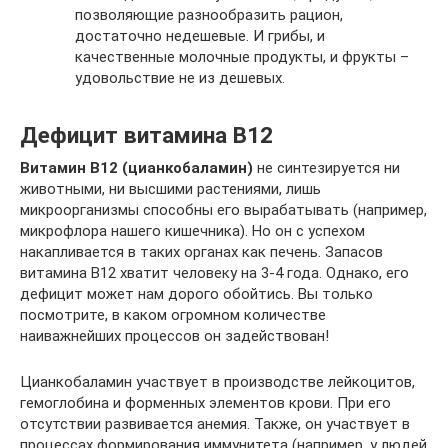
позволяющие разнообразить рацион,
достаточно недешевые. И грибы, и
качественные молочные продукты, и фрукты –
удовольствие не из дешевых.
Дефицит витамина В12
Витамин В12 (цианкобаламин)
не синтезируется ни
животными, ни высшими растениями, лишь
микроорганизмы способны его вырабатывать (например,
микрофлора нашего кишечника). Но он с успехом
накапливается в таких органах как печень. Запасов
витамина В12 хватит человеку на 3-4 года. Однако, его
дефицит может нам дорого обойтись. Вы только
посмотрите, в каком огромном количестве
наиважнейших процессов он задействован!
Цианкобаламин участвует в производстве лейкоцитов,
гемоглобина и форменных элементов крови. При его
отсутствии развивается анемия. Также, он участвует в
процессах формирования иммунитета (например, у людей