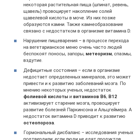
некоторая растительная пища (шпинат, ревень,
щавель) провоцирует накопление солей
щавелевой кислоты в моче. Из них позже
образуются камни. Также камнеобразование
связано с недостатком в организме витамина D.
Нарушение пищеварения – в процессе перехода
на вегетарианское меню очень часто людей
беспокоят поносы, запоры,
метеоризм
, спазмы,
вздутие.
Дефицитные состояния – если в организме
недостает определенных минералов, это может
привести и к развитию заболеваний мозга. По
мнению некоторых ученых, недостаток
фолиевой кислоты
и
витаминов В6
,
В12
активизирует старение мозга, провоцирует
развитие болезней Паркинсона и Альцгеймера. А
недостаток витамина D приводит к развитию
остеопороза
.
Гормональный дисбаланс – исследования ученых
подтвердили: если люди не едят продуктов