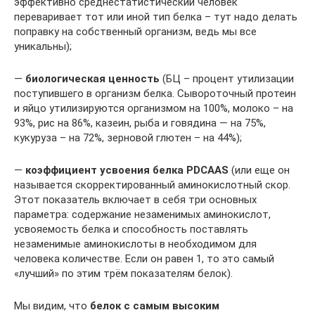
эффективно среднестатистический человек
переваривает тот или иной тип белка – тут надо делать
поправку на собственный организм, ведь мы все
уникальны);
—
биологическая ценность
(БЦ – процент утилизации
поступившего в организм белка. Сывороточный протеин
и яйцо утилизируются организмом на 100%, молоко – на
93%, рис на 86%, казеин, рыба и говядина — на 75%,
кукуруза – на 72%, зерновой глютен – на 44%);
—
коэффициент усвоения белка PDCAAS
(или еще он
называется скорректированный аминокислотный скор.
Этот показатель включает в себя три основных
параметра: содержание незаменимых аминокислот,
усвояемость белка и способность поставлять
незаменимые аминокислоты в необходимом для
человека количестве. Если он равен 1, то это самый
«лучший» по этим трём показателям белок).
Мы видим, что
белок с самым высоким