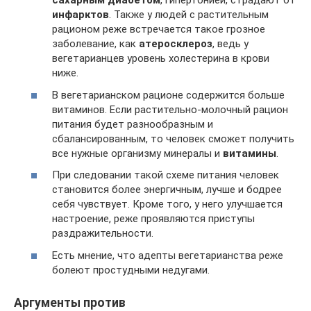
сахарным диабетом
, гипертонией, страдают от
инфарктов
. Также у людей с растительным
рационом реже встречается такое грозное
заболевание, как
атеросклероз
, ведь у
вегетарианцев уровень холестерина в крови
ниже.
В вегетарианском рационе содержится больше
витаминов. Если растительно-молочный рацион
питания будет разнообразным и
сбалансированным, то человек сможет получить
все нужные организму минералы и
витамины
.
При следовании такой схеме питания человек
становится более энергичным, лучше и бодрее
себя чувствует. Кроме того, у него улучшается
настроение, реже проявляются приступы
раздражительности.
Есть мнение, что адепты вегетарианства реже
болеют простудными недугами.
Аргументы против