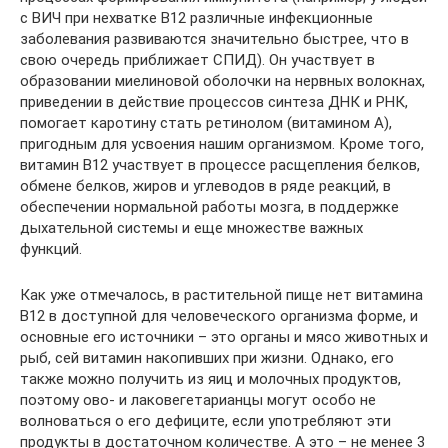
с ВИЧ при нехватке В12 различные инфекционные
заболевания развиваются значительно быстрее, что в
свою очередь приближает СПИД). Он участвует в
образовании миелиновой оболочки на нервных волокнах,
приведении в действие процессов синтеза ДНК и РНК,
помогает каротину стать ретинолом (витамином А),
пригодным для усвоения нашим организмом. Кроме того,
витамин В12 участвует в процессе расщепления белков,
обмене белков, жиров и углеводов в ряде реакций, в
обеспечении нормальной работы мозга, в поддержке
дыхательной системы и еще множестве важных
функций.
Как уже отмечалось, в растительной пище нет витамина
В12 в доступной для человеческого организма форме, и
основные его источники – это органы и мясо животных и
рыб, сей витамин накопивших при жизни. Однако, его
также можно получить из яиц и молочных продуктов,
поэтому ово- и лаковегетарианцы могут особо не
волноваться о его дефиците, если употребляют эти
продукты в достаточном количестве. А это – не менее 3