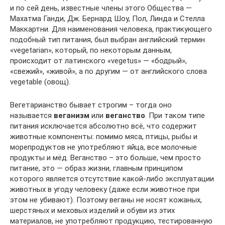
и по сей день, известные члены этого Общества —
Махатма Ганди, Дж. Бернард Шоу, Пол, Линда и Стелла
Маккартни. Для наименования человека, практикующего
подобный тип питания, был выбран английский термин
«vegetarian», который, по некоторым данным,
происходит от латинского «vegetus» — «бодрый»,
«свежий», «живой», а по другим — от английского слова
vegetable (овощ).
Вегетарианство бывает строгим – тогда оно
называется
веганизм
или
веганство
. При таком типе
питания исключается абсолютно всё, что содержит
животные компоненты: помимо мяса, птицы, рыбы и
морепродуктов не употребляют яйца, все молочные
продукты и мёд. Веганство – это больше, чем просто
питание, это — образ жизни, главным принципом
которого является отсутствие какой-либо эксплуатации
животных в угоду человеку (даже если животное при
этом не убивают). Поэтому веганы не носят кожаных,
шерстяных и меховых изделий и обуви из этих
материалов, не употребляют продукцию, тестированную