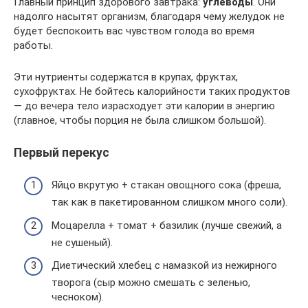
Главный принцип здорового завтрака:
углеводы
. Они
надолго насытят организм, благодаря чему желудок не
будет беспокоить вас чувством голода во время
работы.
Эти нутриенты содержатся в крупах, фруктах,
сухофруктах. Не бойтесь калорийности таких продуктов
— до вечера тело израсходует эти калории в энергию
(главное, чтобы порция не была слишком большой).
Первый перекус
Яйцо вкрутую + стакан овощного сока (фреша,
так как в пакетированном слишком много соли).
Моцарелла + томат + базилик (лучше свежий, а
не сушеный).
Диетический хлебец с намазкой из нежирного
творога (сыр можно смешать с зеленью,
чесноком).