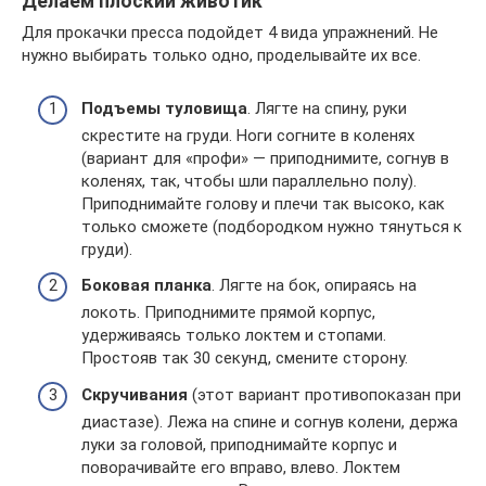
Делаем плоский животик
Для прокачки пресса подойдет 4 вида упражнений. Не
нужно выбирать только одно, проделывайте их все.
Подъемы туловища
. Лягте на спину, руки
скрестите на груди. Ноги согните в коленях
(вариант для «профи» — приподнимите, согнув в
коленях, так, чтобы шли параллельно полу).
Приподнимайте голову и плечи так высоко, как
только сможете (подбородком нужно тянуться к
груди).
Боковая планка
. Лягте на бок, опираясь на
локоть. Приподнимите прямой корпус,
удерживаясь только локтем и стопами.
Простояв так 30 секунд, смените сторону.
Скручивания
(этот вариант противопоказан при
диастазе). Лежа на спине и согнув колени, держа
луки за головой, приподнимайте корпус и
поворачивайте его вправо, влево. Локтем