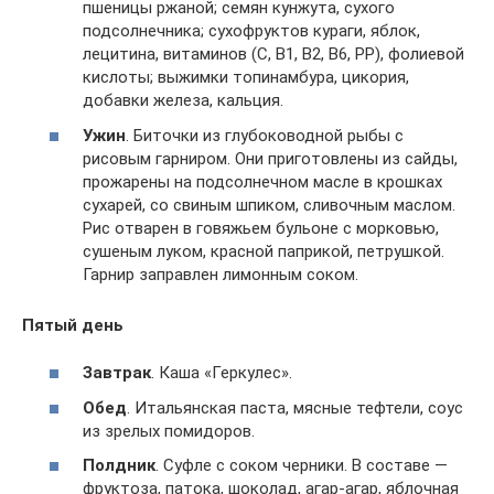
пшеницы ржаной; семян кунжута, сухого
подсолнечника; сухофруктов кураги, яблок,
лецитина, витаминов (С, В1, В2, В6, РР), фолиевой
кислоты; выжимки топинамбура, цикория,
добавки железа, кальция.
Ужин
. Биточки из глубоководной рыбы с
рисовым гарниром. Они приготовлены из сайды,
прожарены на подсолнечном масле в крошках
сухарей, со свиным шпиком, сливочным маслом.
Рис отварен в говяжьем бульоне с морковью,
сушеным луком, красной паприкой, петрушкой.
Гарнир заправлен лимонным соком.
Пятый день
Завтрак
. Каша «Геркулес».
Обед
. Итальянская паста, мясные тефтели, соус
из зрелых помидоров.
Полдник
. Суфле с соком черники. В составе —
фруктоза, патока, шоколад, агар-агар, яблочная