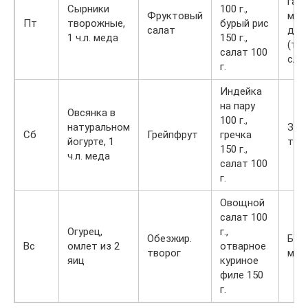
гале
Сырники
100 г.,
Фруктовый
мед
Пт
творожные,
бурый рис
салат
дже
1 ч.л. меда
150 г.,
(то
салат 100
сло
г.
Индейка
на пару
Овсянка в
100 г.,
натуральном
Зер
Сб
Грейпфрут
гречка
йогурте, 1
тво
150 г.,
ч.л. меда
салат 100
г.
Овощной
салат 100
Огурец,
г.,
Обезжир.
Бат
Вс
омлет из 2
отварное
творог
мюс
яиц
куриное
филе 150
г.