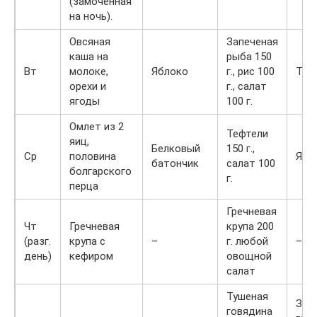
(замоченная
на ночь).
Овсяная
Запеченая
каша на
рыба 150
Вт
молоке,
Яблоко
г., рис 100
Тво
орехи и
г., салат
ягоды
100 г.
Омлет из 2
Тефтели
яиц,
Белковый
150 г.,
Ср
половина
Ябл
батончик
салат 100
болгарского
г.
перца
Гречневая
Чт
Гречневая
крупа 200
(разг.
крупа с
–
г. любой
–
день)
кефиром
овощной
салат
Тушеная
Зер
говядина