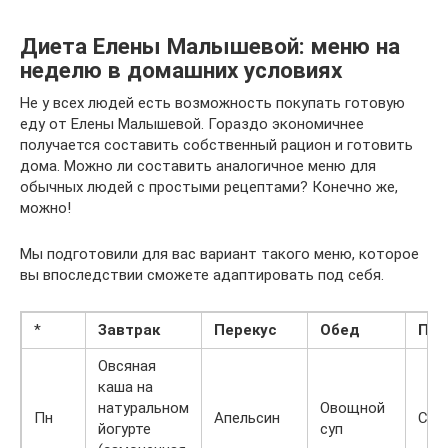
Диета Елены Малышевой: меню на
неделю в домашних условиях
Не у всех людей есть возможность покупать готовую
еду от Елены Малышевой. Гораздо экономичнее
получается составить собственный рацион и готовить
дома. Можно ли составить аналогичное меню для
обычных людей с простыми рецептами? Конечно же,
можно!
Мы подготовили для вас вариант такого меню, которое
вы впоследствии сможете адаптировать под себя.
*
Завтрак
Перекус
Обед
Пер
Овсяная
каша на
натуральном
Овощной
Пн
Апельсин
Сух
йогурте
суп