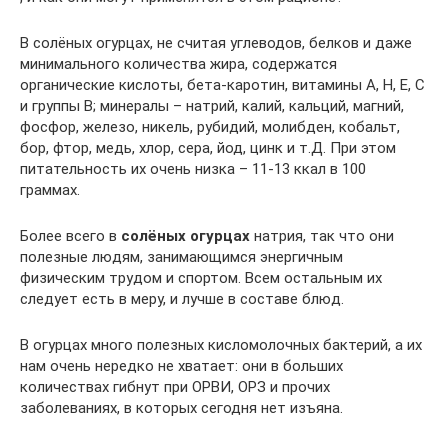
В солёных огурцах, не считая углеводов, белков и даже
минимального количества жира, содержатся
органические кислоты, бета-каротин, витамины А, Н, Е, С
и группы В; минералы – натрий, калий, кальций, магний,
фосфор, железо, никель, рубидий, молибден, кобальт,
бор, фтор, медь, хлор, сера, йод, цинк и т.Д. При этом
питательность их очень низка – 11-13 ккал в 100
граммах.
Более всего в
солёных огурцах
натрия, так что они
полезные людям, занимающимся энергичным
физическим трудом и спортом. Всем остальным их
следует есть в меру, и лучше в составе блюд.
В огурцах много полезных кисломолочных бактерий, а их
нам очень нередко не хватает: они в больших
количествах гибнут при ОРВИ, ОРЗ и прочих
заболеваниях, в которых сегодня нет изъяна.