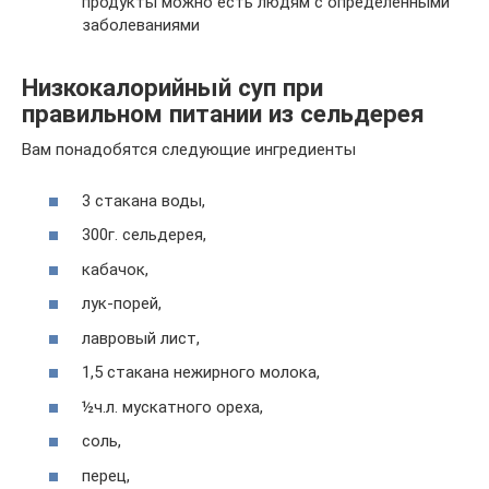
продукты можно есть людям с определенными
заболеваниями
Низкокалорийный суп при
правильном питании из сельдерея
Вам понадобятся следующие ингредиенты
3 стакана воды,
300г. сельдерея,
кабачок,
лук-порей,
лавровый лист,
1,5 стакана нежирного молока,
½ч.л. мускатного ореха,
соль,
перец,