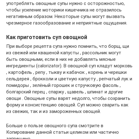
употреблять овощные супы нужно с осторожностью,
чтобы усиление моторики кишечника не отразилось
негативным образом. Некоторые супы могут вызвать
чрезмерное газообразование и неприятные ощущения.
Как приготовить суп овощной
При выборе рецепта супа нужно помнить, что борщ, щи
из свежей или квашеной капусты , рассольник могут
быть овощными, если в них не добавлять мясные
ингредиенты (calorizator). В овощной суп кладут морковь
, картофель , репу , тыкву и кабачок , корень и черешки
сельдерея , брокколи и цветную капусту , репчатый лук и
помидоры , зелёный горошек и стручковую фасоль ,
болгарский перец , спаржу , щавель , шпинат и другие
овощи . Овощные супы варят недолго, чтобы сохранить
форму и консистенцию овощей. Суп можно сварить как
из свежих, так и из замороженных овощей.
Больше о пользе овощного супа смотрите в
Копирование данной статьи целиком или частично
запрещено.