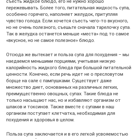
съесть жидкое блюдо, его не нужно хорошо
пережевывать. Более того, питательная жидкость супа,
особенно горячего, наполняет желудок, притупляя
чувство голода. Если хочется съесть чего-то вкусного,
но не очень полезного, съешьте сначала тарелочку супа.
Так в желудка останется меньше «места» под то самое
«вкусное, но не самое полезное» блюдо.
Отсюда же вытекает и польза супа для похудения – мы
наедаемся меньшими порциями, учитывая низкую
калорийность жидкого блюда при большой питательной
ценности. Конечно, если речь идет не о пресловутом
борще на сале с пампушками. Существует даже
множество диет, основанных на различных легких,
преимущественно овощных, супах. Такие блюда не
только насыщают нас, но и избавляют организм от
шлаков и токсинов. Также вместе с супами в наш
организм поступает клетчатка, необходимая для
похудения и здоровья в целом.
Польза супа заключается и в его легкой усвояемостью