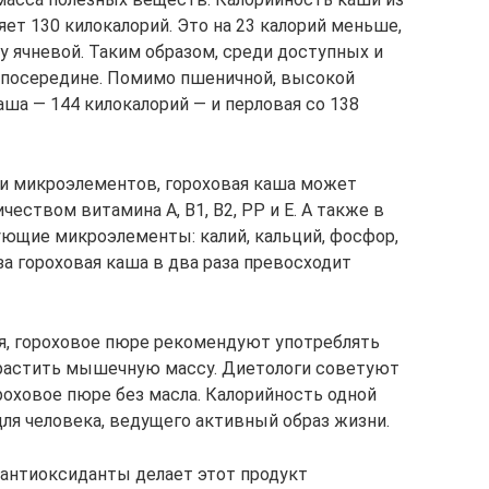
ет 130 килокалорий. Это на 23 калорий меньше,
 у ячневой. Таким образом, среди доступных и
 посередине. Помимо пшеничной, высокой
ша — 144 килокалорий — и перловая со 138
 и микроэлементов, гороховая каша может
еством витамина А, B1, B2, РР и Е. А также в
ующие микроэлементы: калий, кальций, фосфор,
за гороховая каша в два раза превосходит
я, гороховое пюре рекомендуют употреблять
растить мышечную массу. Диетологи советуют
оховое пюре без масла. Калорийность одной
ля человека, ведущего активный образ жизни.
нтиоксиданты делает этот продукт