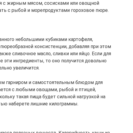
ся с жирным мясом, сосисками или овощной
ть с рыбой и морепродуктами гороховое пюре.
анного небольшими кубиками картофеля,
 пюреобразной консистенции, добавляя при этом
также сливочное масло, сливки или яйцо. Если для
е эти ингредиенты, то оно получится довольно
льно увеличится.
ым гарниром и самостоятельным блюдом для
ается с любыми овощами, рыбой и птицей,
кольку такая пища будет сильной нагрузкой на
стью наберете лишние килограммы.
 масса полезных веществ. Калорийность каши из