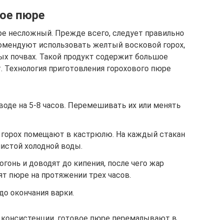
вое пюре
е несложный. Прежде всего, следует правильно
омендуют использовать желтый восковой горох,
х почвах. Такой продукт содержит большое
. Технология приготовления горохового пюре
оде на 5-8 часов. Перемешивать их или менять
а горох помещают в кастрюлю. На каждый стакан
чистой холодной воды.
гонь и доводят до кипения, после чего жар
т пюре на протяжении трех часов.
до окончания варки.
й консистенции, готовое пюре перемалывают в