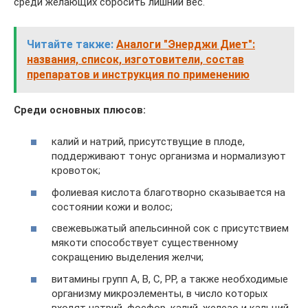
среди желающих сбросить лишний вес.
Читайте также:
Аналоги "Энерджи Диет":
названия, список, изготовители, состав
препаратов и инструкция по применению
Среди основных плюсов:
калий и натрий, присутствущие в плоде,
поддерживают тонус организма и нормализуют
кровоток;
фолиевая кислота благотворно сказывается на
состоянии кожи и волос;
свежевыжатый апельсинной сок с присутствием
мякоти способствует существенному
сокращению выделения желчи;
витамины групп А, В, С, РР, а также необходимые
организму микроэлементы, в число которых
входят натрий, фосфор, калий, железо и кальций