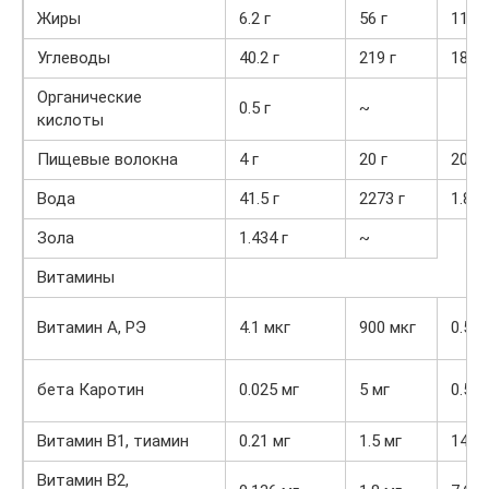
Жиры
6.2 г
56 г
11.1
Углеводы
40.2 г
219 г
18.4
Органические
0.5 г
~
кислоты
Пищевые волокна
4 г
20 г
20%
Вода
41.5 г
2273 г
1.8%
Зола
1.434 г
~
Витамины
Витамин А, РЭ
4.1 мкг
900 мкг
0.5%
бета Каротин
0.025 мг
5 мг
0.5%
Витамин В1, тиамин
0.21 мг
1.5 мг
14%
Витамин В2,