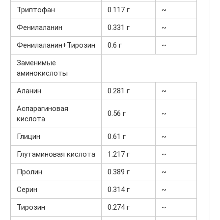
Триптофан
0.117 г
~
Фенилаланин
0.331 г
~
Фенилаланин+Тирозин
0.6 г
~
Заменимые
аминокислоты
Аланин
0.281 г
~
Аспарагиновая
0.56 г
~
кислота
Глицин
0.61 г
~
Глутаминовая кислота
1.217 г
~
Пролин
0.389 г
~
Серин
0.314 г
~
Тирозин
0.274 г
~