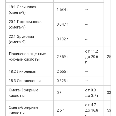
18:1 Олеиновая
1.534 г
~
(омега-9)
20:1 Гадолеиновая
0.047 г
~
(омега-9)
22:1 Эруковая
0.102 г
~
(омега-9)
от 11.2
Полиненасыщенные
2.859 г
до 20.6
25.5
жирные кислоты
г
18:2 Линолевая
2.555 г
~
18:3 Линоленовая
0.328 г
~
Омега-3 жирные
от 0.9
0.3 г
33.3
кислоты
до 3.7 г
от 4.7
Омега-6 жирные
2.5 г
до 16.8
53.2
кислоты
г