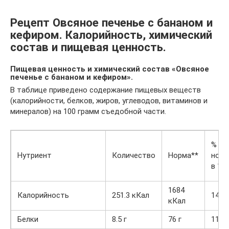
Рецепт Овсяное печенье с бананом и
кефиром. Калорийность, химический
состав и пищевая ценность.
Пищевая ценность и химический состав «Овсяное
печенье с бананом и кефиром».
В таблице приведено содержание пищевых веществ
(калорийности, белков, жиров, углеводов, витаминов и
минералов) на 100 грамм съедобной части.
% от
Нутриент
Количество
Норма**
нор
в 100
1684
Калорийность
251.3 кКал
14.9
кКал
Белки
8.5 г
76 г
11.2