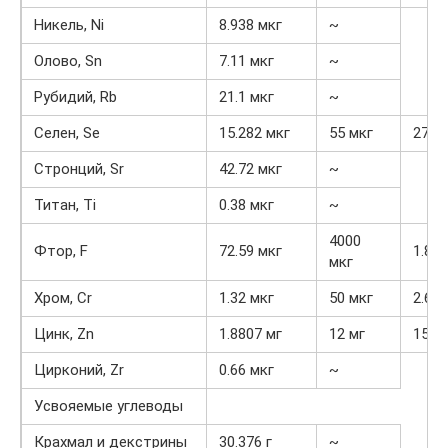
Никель, Ni
8.938 мкг
~
Олово, Sn
7.11 мкг
~
Рубидий, Rb
21.1 мкг
~
Селен, Se
15.282 мкг
55 мкг
27.8
Стронций, Sr
42.72 мкг
~
Титан, Ti
0.38 мкг
~
4000
Фтор, F
72.59 мкг
1.8%
мкг
Хром, Cr
1.32 мкг
50 мкг
2.6%
Цинк, Zn
1.8807 мг
12 мг
15.7
Цирконий, Zr
0.66 мкг
~
Усвояемые углеводы
Крахмал и декстрины
30.376 г
~