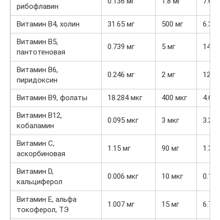
0.136 мг
1.8 мг
7.6%
рибофлавин
Витамин В4, холин
31.65 мг
500 мг
6.3%
Витамин В5,
0.739 мг
5 мг
14.8
пантотеновая
Витамин В6,
0.246 мг
2 мг
12.3
пиридоксин
Витамин В9, фолаты
18.284 мкг
400 мкг
4.6%
Витамин В12,
0.095 мкг
3 мкг
3.2%
кобаламин
Витамин C,
1.15 мг
90 мг
1.3%
аскорбиновая
Витамин D,
0.006 мкг
10 мкг
0.1%
кальциферол
Витамин Е, альфа
1.007 мг
15 мг
6.7%
токоферол, ТЭ