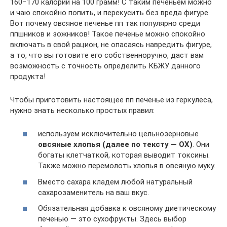
160−170 калорий на 100 грамм! С таким печеньем можно
и чаю спокойно попить, и перекусить без вреда фигуре.
Вот почему овсяное печенье пп так популярно среди
ппшников и зожников! Такое печенье можно спокойно
включать в свой рацион, не опасаясь навредить фигуре,
а то, что вы готовите его собственноручно, даст вам
возможность с точность определить КБЖУ данного
продукта!
Чтобы приготовить настоящее пп печенье из геркулеса,
нужно знать несколько простых правил:
используем исключительно цельнозерновые
овсяные хлопья (далее по тексту — ОХ)
. Они
богаты клетчаткой, которая выводит токсины.
Также можно перемолоть хлопья в овсяную муку.
Вместо сахара кладем любой натуральный
сахарозаменитель на ваш вкус.
Обязательная добавка к овсяному диетическому
печенью — это сухофрукты. Здесь выбор