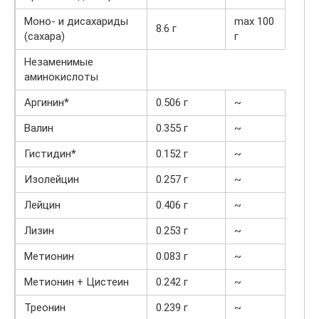
Моно- и дисахариды
max 100
8.6 г
(сахара)
г
Незаменимые
аминокислоты
Аргинин*
0.506 г
~
Валин
0.355 г
~
Гистидин*
0.152 г
~
Изолейцин
0.257 г
~
Лейцин
0.406 г
~
Лизин
0.253 г
~
Метионин
0.083 г
~
Метионин + Цистеин
0.242 г
~
Треонин
0.239 г
~