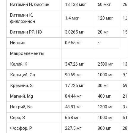
Витамин Н, биотин
13.133 мкг
50 мкг
26.3
Витамин К,
1.4 мкг
120 мкг
1.2%
филлохинон
Витамин РР, НЭ
3.0265 мг
20 мг
15.1
Ниацин
0.655 мг
~
Макроэлементы
Калий, K
347.26 мг
2500 мг
13.9
Кальций, Ca
90.69 мг
1000 мг
9.1%
Кремний, Si
17.725 мг
30 мг
59.1
Магний, Mg
84.44 мг
400 мг
21.1
Натрий, Na
43.81 мг
1300 мг
3.4%
Сера, S
65.8 мг
1000 мг
6.6%
Фосфор, P
227.5 мг
800 мг
28.4