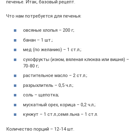
печенье. Итак, базовый рецепт.
Что нам потребуется для печенья:
овсяные хлопья – 200 г;
банан – 1 шт.;
мед (по желанию) – 1 ст.л.;
сухофрукты (изюм, вяленая клюква или вишня) –
70-80 г;
растительное масло – 2 ст.л.;
разрыхлитель – 0,5 ч.л.;
соль – щепотка;
мускатный орех, корица – 0,2 ч.л.;
кунжут – 1 ст.л.;семя льна – 1 ст.л.
Количество порций – 12-14 шт.