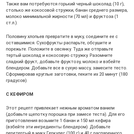
Также вам потребуются горький черный шоколад (10 г),
столько же кокосовой стружки, банан среднего размера,
молоко минимальной жирности (70 мл) и фруктоза (1
ст.л.).
Половину хлопьев превратите в муку, соедините ее с
оставшимися. Сухофрукты распарьте, обсушите и
порежьте. Положите в овсянку. Туда же отправьте
тертый шоколад и кокосовую стружку. Разомните
сладкий фрукт, добавьте фруктозу, молоко и взбейте
блендером. Добавьте все в сухую массу, замесите тесто.
Сформировав круглые заготовки, пеките их 20 минут (180
градусов).
С КЕФИРОМ
Этот рецепт привлекает нежным ароматом ванили
(добавьте щепотку порошка при замесе теста). Для его
приготовления возьмите 1 банан и 150 мл кефира
(взбейте эти ингредиенты блендером). Добавьте
перетертый в муку Геркулес (100 г) и 40 г распаренного