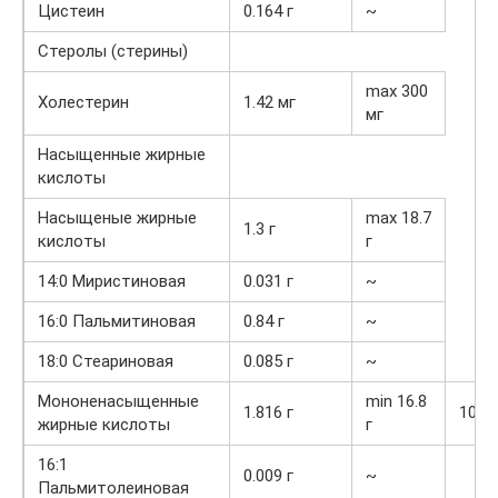
Цистеин
0.164 г
~
Стеролы (стерины)
max 300
Холестерин
1.42 мг
мг
Насыщенные жирные
кислоты
Насыщеные жирные
max 18.7
1.3 г
кислоты
г
14:0 Миристиновая
0.031 г
~
16:0 Пальмитиновая
0.84 г
~
18:0 Стеариновая
0.085 г
~
Мононенасыщенные
min 16.8
1.816 г
10.8
жирные кислоты
г
16:1
0.009 г
~
Пальмитолеиновая