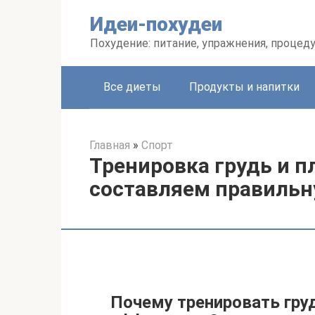
Перейти
Идеи-похудеи
к
контенту
Похудение: питание, упражнения, процед
Все диеты
Продукты и напитки
Главная
»
Спорт
Тренировка грудь и п
составляем правиль
Почему тренировать груд