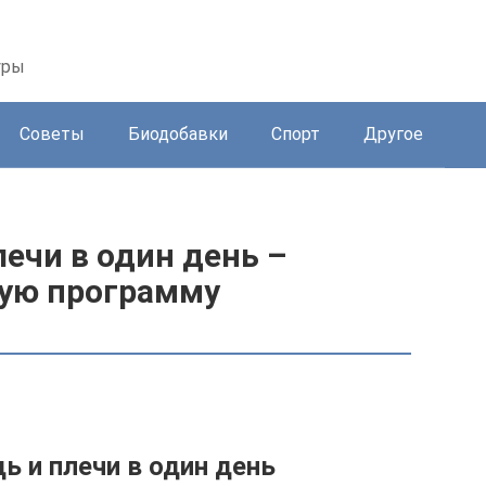
уры
Советы
Биодобавки
Спорт
Другое
лечи в один день –
ную программу
ь и плечи в один день