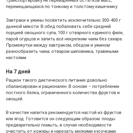
транспортировку не переваренных остатков масс,
перемещающихся по тонкому и толстому кишечнику.
Завтраки и ужины посвятить исключительно 300-400 г
дынной мякоти. В обед побаловать себя средней
порцией овощного супа, 100 г отварного куриного филе,
парой огурцов и запить всё некрепким чаем без сахара.
Промежутки между завтраком, обедом и ужином
разнообразить чаем, отваром шиповника, травяными
настоями.
На 7 дней
Рацион такого диетического питания довольно
сбалансирован и рационален. В основе – потребление
постного белка, ограниченного количества фруктов и
овощей.
В качестве напитка рекомендуется настой из фруктов
или ягод. Готовится он следующим образом: плоды
предварительно помыть, в случае необходимости
очистить от кожуры и нарезать мелкими кусочками.