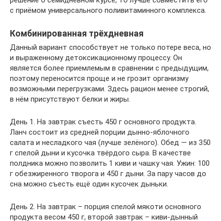
решение о семидневном курсе, то лучше совместить его
с приёмом универсального поливитаминного комплекса.
Комбинированная трёхдневная
Данный вариант способствует не только потере веса, но
и выраженному детоксикационному процессу. Он
является более приемлемым в сравнении с предыдущим,
поэтому переносится проще и не грозит организму
возможными перегрузками. Здесь рацион менее строгий,
в нём присутствуют белки и жиры.
День 1. На завтрак съесть 450 г основного продукта.
Ланч состоит из средней порции дынно-яблочного
салата и несладкого чая (лучше зелёного). Обед — из 350
г спелой дыни и кусочка твёрдого сыра. В качестве
полдника можно позволить 1 киви и чашку чая. Ужин: 100
г обезжиренного творога и 450 г дыни. За пару часов до
сна можно съесть ещё один кусочек дыньки.
День 2. На завтрак – порция спелой мякоти основного
продукта весом 450 г, второй завтрак – киви-дынный