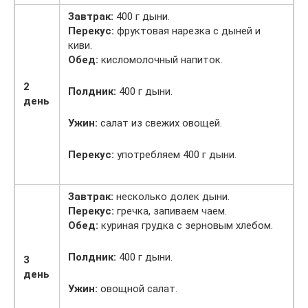
Завтрак:
400 г дыни.
Перекус:
фруктовая нарезка с дыней и
киви.
Обед:
кисломолочный напиток.
2
Полдник:
400 г дыни.
день
Ужин:
салат из свежих овощей.
Перекус:
употребляем 400 г дыни.
Завтрак:
несколько долек дыни.
Перекус:
гречка, запиваем чаем.
Обед:
куриная грудка с зерновым хлебом.
Полдник:
400 г дыни.
3
день
Ужин:
овощной салат.