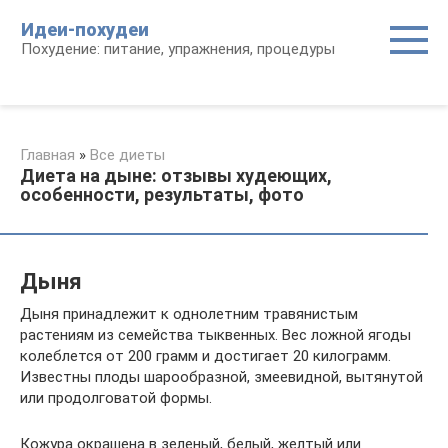
Перейти
Идеи-похудеи
к
Похудение: питание, упражнения, процедуры
контенту
Главная
»
Все диеты
Диета на дыне: отзывы худеющих,
особенности, результаты, фото
Дыня
Дыня принадлежит к однолетним травянистым
растениям из семейства тыквенных. Вес ложной ягоды
колеблется от 200 грамм и достигает 20 килограмм.
Известны плоды шарообразной, змеевидной, вытянутой
или продолговатой формы.
Кожура окрашена в зеленый, белый, желтый или