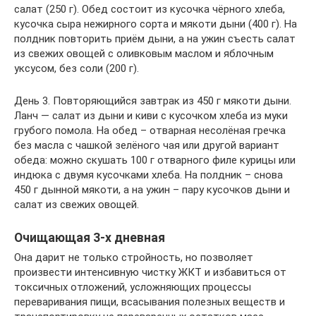
салат (250 г). Обед состоит из кусочка чёрного хлеба,
кусочка сыра нежирного сорта и мякоти дыни (400 г). На
полдник повторить приём дыни, а на ужин съесть салат
из свежих овощей с оливковым маслом и яблочным
уксусом, без соли (200 г).
День 3. Повторяющийся завтрак из 450 г мякоти дыни.
Ланч — салат из дыни и киви с кусочком хлеба из муки
грубого помола. На обед – отварная несолёная гречка
без масла с чашкой зелёного чая или другой вариант
обеда: можно скушать 100 г отварного филе курицы или
индюка с двумя кусочками хлеба. На полдник – снова
450 г дынной мякоти, а на ужин – пару кусочков дыни и
салат из свежих овощей.
Очищающая 3-х дневная
Она дарит не только стройность, но позволяет
произвести интенсивную чистку ЖКТ и избавиться от
токсичных отложений, усложняющих процессы
переваривания пищи, всасывания полезных веществ и