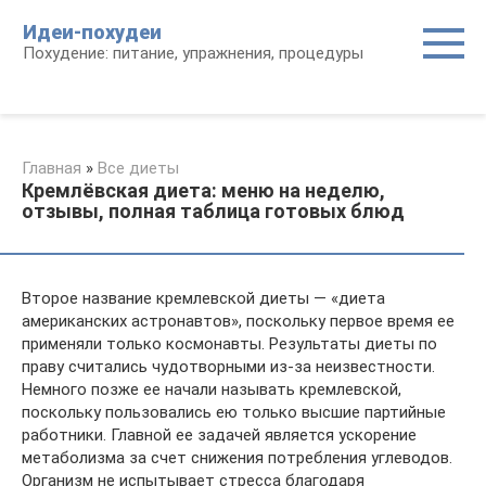
Перейти
Идеи-похудеи
к
Похудение: питание, упражнения, процедуры
контенту
Главная
»
Все диеты
Кремлёвская диета: меню на неделю,
отзывы, полная таблица готовых блюд
Второе название кремлевской диеты — «диета
американских астронавтов», поскольку первое время ее
применяли только космонавты. Результаты диеты по
праву считались чудотворными из-за неизвестности.
Немного позже ее начали называть кремлевской,
поскольку пользовались ею только высшие партийные
работники. Главной ее задачей является ускорение
метаболизма за счет снижения потребления углеводов.
Организм не испытывает стресса благодаря