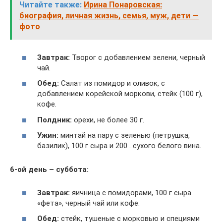
Читайте также:
Ирина Понаровская:
биография, личная жизнь, семья, муж, дети —
фото
Завтрак:
Творог с добавлением зелени, черный
чай.
Обед:
Салат из помидор и оливок, с
добавлением корейской моркови, стейк (100 г),
кофе.
Полдник:
орехи, не более 30 г.
Ужин:
минтай на пару с зеленью (петрушка,
базилик), 100 г сыра и 200 . сухого белого вина.
6-ой день – суббота:
Завтрак:
яичница с помидорами, 100 г сыра
«фета», черный чай или кофе.
Обед:
стейк, тушеные с морковью и специями