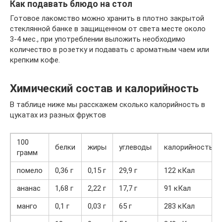
Как подавать блюдо на стол
Готовое лакомство можно хранить в плотно закрытой
стеклянной банке в защищенном от света месте около
3-4 мес., при употреблении выложить необходимо
количество в розетку и подавать с ароматным чаем или
крепким кофе.
Химический состав и калорийность
В таблице ниже мы расскажем сколько калорийность в
цукатах из разных фруктов
100
белки
жиры
углеводы
калорийность
грамм
помело
0,36 г
0,15 г
29,9 г
122 кКал
ананас
1,68 г
2,22 г
17,7 г
91 кКал
манго
0,1 г
0,03 г
65 г
283 кКал