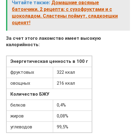
Читайте также:
Домашние овсяные
батончики, 2 рецепта: с сухофруктами и с
шоколадом. Сластены поймут, сладкоешки
оценят!
За счет этого лакомство имеет высокую
калорийность:
Энергетическая ценность в 100 г
фруктовых
322 ккал
овощных
216 ккал
Количество БЖУ
белков
0,4%
жиров
0,08%
углеводов
99,5%