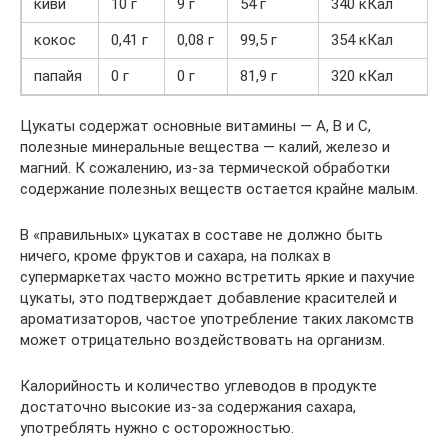
киви
10 г
9 г
54 г
340 кКал
кокос
0,41 г
0,08 г
99,5 г
354 кКал
папайя
0 г
0 г
81,9 г
320 кКал
Цукаты содержат основные витамины — А, В и С,
полезные минеральные вещества — калий, железо и
магний. К сожалению, из-за термической обработки
содержание полезных веществ остается крайне малым.
В «правильных» цукатах в составе не должно быть
ничего, кроме фруктов и сахара, на полках в
супермаркетах часто можно встретить яркие и пахучие
цукаты, это подтверждает добавление красителей и
ароматизаторов, частое употребление таких лакомств
может отрицательно воздействовать на организм.
Калорийность и количество углеводов в продукте
достаточно высокие из-за содержания сахара,
употреблять нужно с осторожностью.