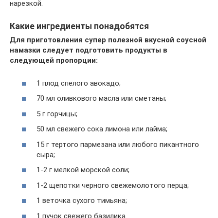
нарезкой.
Какие ингредиенты понадобятся
Для приготовления супер полезной вкусной соусной
намазки следует подготовить продукты в
следующей пропорции:
1 плод спелого авокадо;
70 мл оливкового масла или сметаны;
5 г горчицы;
50 мл свежего сока лимона или лайма;
15 г тертого пармезана или любого пикантного
сыра;
1-2 г мелкой морской соли;
1-2 щепотки черного свежемолотого перца;
1 веточка сухого тимьяна;
1 пучок свежего базилика.