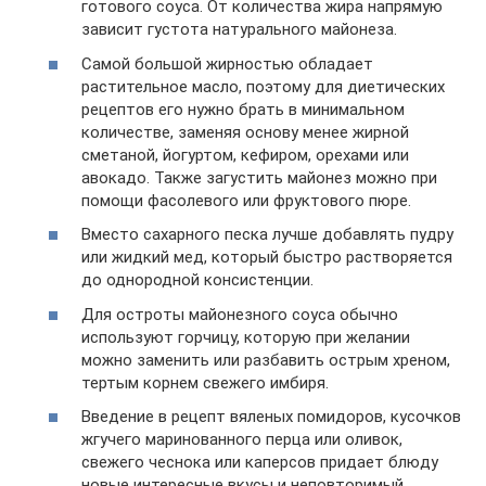
готового соуса. От количества жира напрямую
зависит густота натурального майонеза.
Самой большой жирностью обладает
растительное масло, поэтому для диетических
рецептов его нужно брать в минимальном
количестве, заменяя основу менее жирной
сметаной, йогуртом, кефиром, орехами или
авокадо. Также загустить майонез можно при
помощи фасолевого или фруктового пюре.
Вместо сахарного песка лучше добавлять пудру
или жидкий мед, который быстро растворяется
до однородной консистенции.
Для остроты майонезного соуса обычно
используют горчицу, которую при желании
можно заменить или разбавить острым хреном,
тертым корнем свежего имбиря.
Введение в рецепт вяленых помидоров, кусочков
жгучего маринованного перца или оливок,
свежего чеснока или каперсов придает блюду
новые интересные вкусы и неповторимый