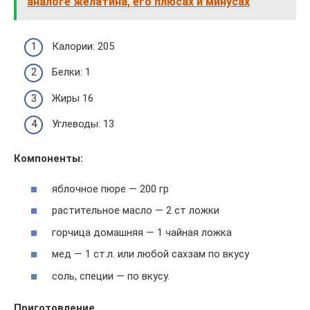
аналоге желатина, его плюсах и минусах
Калории: 205
Белки: 1
Жиры 16
Углеводы: 13
Компоненты:
яблочное пюре — 200 гр
растительное масло — 2 ст ложки
горчица домашняя — 1 чайная ложка
мед — 1 ст.л. или любой сахзам по вкусу
соль, специи — по вкусу.
Приготовление