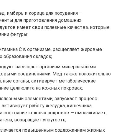
д, имбирь и корица для похудения —
иенты для приготовления домашних
дуктов имеет свои полезные качества, которые
янии фигуры:
витамина С в организме, расщепляет жировые
о образования складок;
продукт насыщает организм минеральными
лковыми соединениями. Мед также положительно
ьные органы, активирует метаболические
ание целлюлита на кожных покровах;
полезными элементами, запускает процесс
 активирует работу желудка, кишечника,
а состояние кожных покровов — омолаживает,
гена, возвращает упругость;
 отличается повышенным содержанием жирных