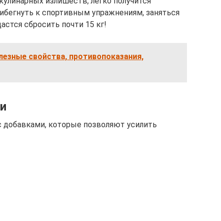
кулинарных излишеств, легко получится
рибегнуть к спортивным упражнениям, заняться
астся сбросить почти 15 кг!
олезные свойства, противопоказания,
и
с добавками, которые позволяют усилить