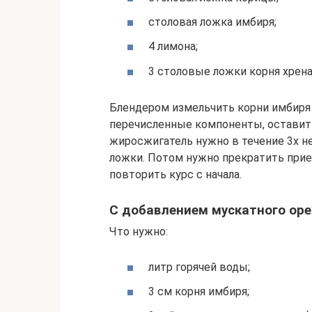
столовая ложка имбиря;
4 лимона;
3 столовые ложки корня хрена
Блендером измельчить корни имбиря 
перечисленные компоненты, оставит
жиросжигатель нужно в течение 3х н
ложки. Потом нужно прекратить прием
повторить курс с начала.
C добавлением мускатного оре
Что нужно:
литр горячей воды;
3 см корня имбиря;