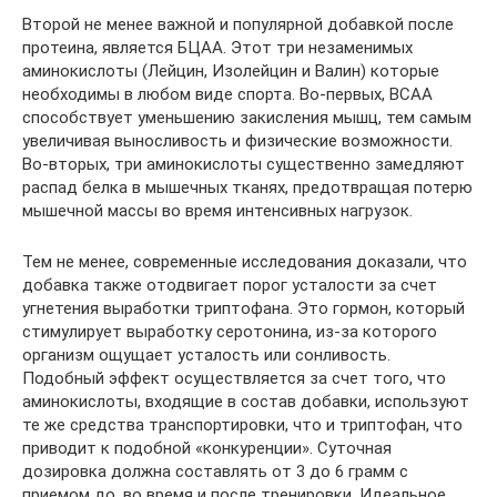
Второй не менее важной и популярной добавкой после
протеина, является БЦАА. Этот три незаменимых
аминокислоты (Лейцин, Изолейцин и Валин) которые
необходимы в любом виде спорта. Во-первых, BCAA
способствует уменьшению закисления мышц, тем самым
увеличивая выносливость и физические возможности.
Во-вторых, три аминокислоты существенно замедляют
распад белка в мышечных тканях, предотвращая потерю
мышечной массы во время интенсивных нагрузок.
Тем не менее, современные исследования доказали, что
добавка также отодвигает порог усталости за счет
угнетения выработки триптофана. Это гормон, который
стимулирует выработку серотонина, из-за которого
организм ощущает усталость или сонливость.
Подобный эффект осуществляется за счет того, что
аминокислоты, входящие в состав добавки, используют
те же средства транспортировки, что и триптофан, что
приводит к подобной «конкуренции». Суточная
дозировка должна составлять от 3 до 6 грамм с
приемом до, во время и после тренировки. Идеальное