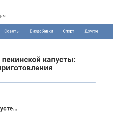
уры
Советы
Биодобавки
Спорт
Другое
 пекинской капусты:
приготовления
пусте…