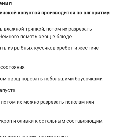
ения
кинской капустой производится по алгоритму:
 влажной тряпкой, потом их разрезать
Немного помять овощ в блюде.
рать из рыбных кусочков хребет и жесткие
состояния.
отом овощ порезать небольшими брусочками.
апусте.
 потом их можно разрезать пополам или
укроп и оливки к остальным составляющим.