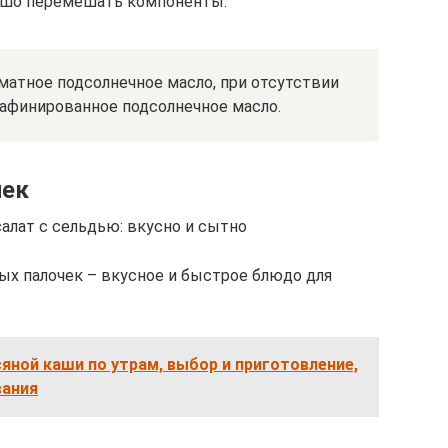
рошо перемешать компоненты.
оматное подсолнечное масло, при отсутствии
афинированное подсолнечное масло.
чек
алат с сельдью: вкусно и сытно
ых палочек – вкусное и быстрое блюдо для
сяной каши по утрам, выбор и приготовление,
вания