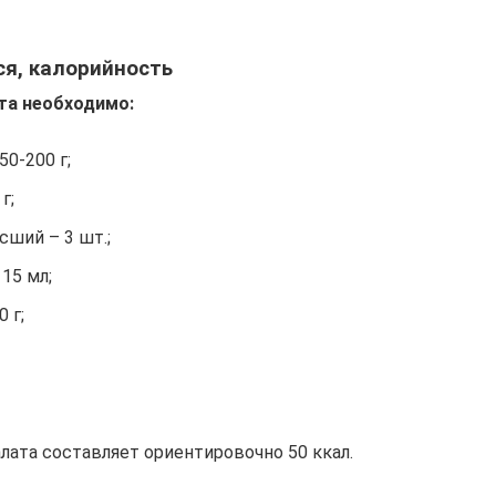
ся, калорийность
та необходимо:
50-200 г;
г;
сший – 3 шт.;
15 мл;
 г;
лата составляет ориентировочно 50 ккал.