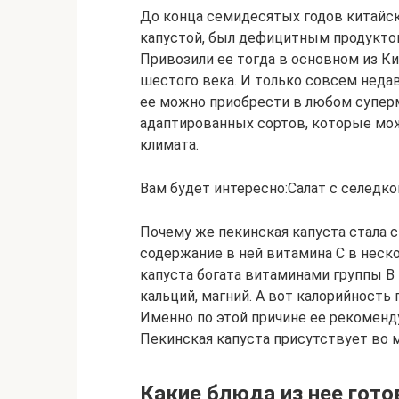
До конца семидесятых годов китайск
капустой, был дефицитным продуктом
Привозили ее тогда в основном из Ки
шестого века. И только совсем недав
ее можно приобрести в любом суперм
адаптированных сортов, которые мо
климата.
Вам будет интересно:Салат с селедко
Почему же пекинская капуста стала с
содержание в ней витамина С в неско
капуста богата витаминами группы В 
кальций, магний. А вот калорийность 
Именно по этой причине ее рекоменд
Пекинская капуста присутствует во м
Какие блюда из нее гото