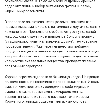
оливковом масле. К тому же масло кедровых орешков
содержит полный набор витаминов группы В, белки,
жиры и микроэлементы.
В прополисе заключена целая россыпь заменимых и
незаменимых аминокислот, витаминов и других полезных
компонентов. Прополис способствует росту полезной
микрофлоры кишечника и подавляет болезнетворную
(стафилококк, кишечная палочка, другие), тем устраняет
процессы гниения. Уже через неделю употребления
продукта пищеварительный процесс в кишечнике придёт
к норме. А поскольку организм получает в достаточном
количестве питательные вещества, пропадёт желание
постоянных перекусов.
Хорошо зарекомендовала себя живица кедра. Не правда
ли, само название напоминает слово «оживлять». И ведь
имеется чем, поскольку содержит в себе жирные и
смоляные кислоты, витамины, микроэлементы,
терпентин, масло которого называют скипидаром.
Кроме того, живица содержит янтарную кислоту.