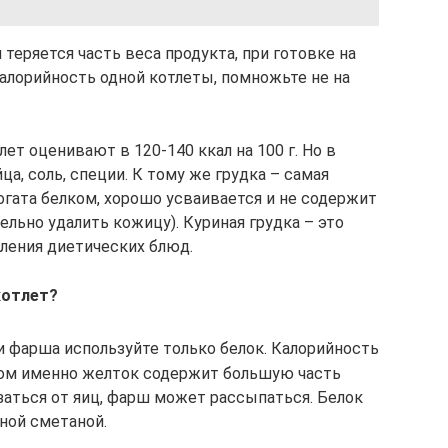
 теряется часть веса продукта, при готовке на
калорийность одной котлеты, помножьте не на
ет оценивают в 120-140 ккал на 100 г. Но в
а, соль, специи. К тому же грудка – самая
огата белком, хорошо усваивается и не содержит
ельно удалить кожицу). Куриная грудка – это
вления диетических блюд.
котлет?
и фарша используйте только белок. Калорийность
 этом именно желток содержит большую часть
заться от яиц, фарш может рассыпаться. Белок
ной сметаной.