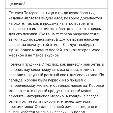
цепочкой.
Тетерев Тетерев — птица отряда курообразных,
издавна является видом мяса, которое добывается
на охоте. Так как в продаже нелегко встретить
тетерева, то имеет смысл обращаться к охотникам
для его покупки. Охота на тетерева разрешается с
августа до поздней зимы. В другое время наложен
запрет на поимку этой птицы. Следует выбирать
тушки более молодых особей, так как старое мясо
жесткое и не такое вкусное.
Говяжья грудинка С тех пор, как вымерли мамонты, а
человек научился приручать животных, люди стали
разводить крупный рогатый скот для своих нужд. По
легенде, корова была первой, кто пришел к
человеческому жилью, и осталась навсегда. Коровье
молоко — это первый продукт, который может
заменить материнское молоко. А говядина всегда
была и остается в приоритете перед другими
сортами мяса. Сегодня по всей земле выведено и
выращивается миллионы различных пород,