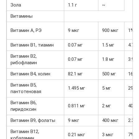
Зола
1.1 г
~
Витамины
Витамин А, РЭ
9 мкг
900 мкг
1%
Витамин В1, тиамин
0.07 мг
1.5 мг
4.7%
Витамин В2,
0.07 мг
1.8 мг
3.9%
рибофлавин
Витамин В4, холин
82.1 мг
500 мг
16.4
Витамин В5,
1.495 мг
5 мг
29.9
пантотеновая
Витамин В6,
0.811 мг
2 мг
40.6
пиридоксин
Витамин В9, фолаты
9 мкг
400 мкг
2.3%
Витамин В12,
0.21 мкг
3 мкг
7%
кобаламин