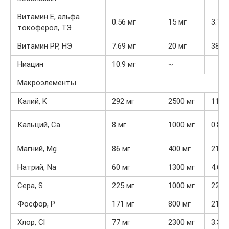
Витамин Е, альфа
0.56 мг
15 мг
3.7%
токоферол, ТЭ
Витамин РР, НЭ
7.69 мг
20 мг
38.5
Ниацин
10.9 мг
~
Макроэлементы
Калий, K
292 мг
2500 мг
11.7
Кальций, Ca
8 мг
1000 мг
0.8%
Магний, Mg
86 мг
400 мг
21.5
Натрий, Na
60 мг
1300 мг
4.6%
Сера, S
225 мг
1000 мг
22.5
Фосфор, P
171 мг
800 мг
21.4
Хлор, Cl
77 мг
2300 мг
3.3%