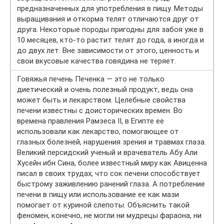
предназначенных для употребления в пищу. Методы
выращивания и откорма телят отличаются друг от
друга. Некоторые породы пригодны для забоя уже в
10 месяцев, кто-то растит телят до года, а иногда и
до двух лет. Вне зависимости от этого, ценность и
свои вкусовые качества говядина не теряет.
Говяжья печень Печенка — это не только
диетический и очень полезный продукт, ведь она
может быть и лекарством. Целебные свойства
печени известны с доисторических времен. Во
времена правления Рамзеса II, в Египте ее
использовали как лекарство, помогающее от
глазных болезней, нарушения зрения и травмах глаза.
Великий персидский ученый и врачеватель Абу Али
Хусейн ибн Сина, более известный миру как Авиценна
писал в своих трудах, что сок печени способствует
быстрому заживлению ранений глаза. А потребление
печени в пищу или использование ее как мази
помогает от куриной слепоты. Объяснить такой
феномен, конечно, не могли ни мудрецы фараона, ни