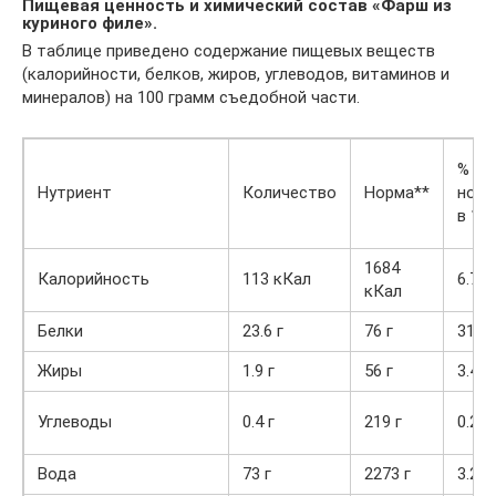
Пищевая ценность и химический состав «Фарш из
куриного филе».
В таблице приведено содержание пищевых веществ
(калорийности, белков, жиров, углеводов, витаминов и
минералов) на 100 грамм съедобной части.
% от
Нутриент
Количество
Норма**
нор
в 100
1684
Калорийность
113 кКал
6.7%
кКал
Белки
23.6 г
76 г
31.1
Жиры
1.9 г
56 г
3.4%
Углеводы
0.4 г
219 г
0.2%
Вода
73 г
2273 г
3.2%