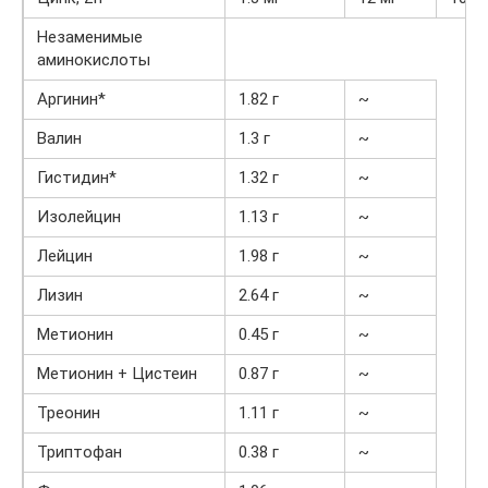
Незаменимые
аминокислоты
Аргинин*
1.82 г
~
Валин
1.3 г
~
Гистидин*
1.32 г
~
Изолейцин
1.13 г
~
Лейцин
1.98 г
~
Лизин
2.64 г
~
Метионин
0.45 г
~
Метионин + Цистеин
0.87 г
~
Треонин
1.11 г
~
Триптофан
0.38 г
~