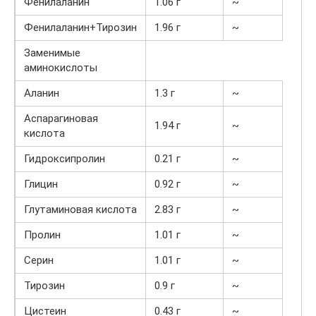
Фенилаланин
1.06 г
~
Фенилаланин+Тирозин
1.96 г
~
Заменимые
аминокислоты
Аланин
1.3 г
~
Аспарагиновая
1.94 г
~
кислота
Гидроксипролин
0.21 г
~
Глицин
0.92 г
~
Глутаминовая кислота
2.83 г
~
Пролин
1.01 г
~
Серин
1.01 г
~
Тирозин
0.9 г
~
Цистеин
0.43 г
~