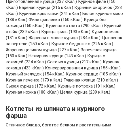
Приготовленная курица (237 кКал.) Куриное филе (150
кКал.) Вареная курица (215 кКал.) Куриный окорочок (233
кКал.) Куриные крылышки (241 кКал.) Белое куриное мясо
(188 кКал.) Филе цыпленка (150 кКал.) Курица без
кожицы (150 кКал.) Куриная котлета (290 кКал.) Куриный
стейк (239 кКал.) Курица гриль (193 кКал.) Куриное мясо
(181 кКал.) Жареная в масле курица (284 кКал.) Цыпленок
на вертеле (150 кКал.) Куриное бедрышко (226 кКал.)
Жареная целиком курица (227 кКал.) Запеченая курица
(150 кКал.) Нежирная курица (143 кКал.) Курица с
кожицей (234 кКал.) Соте из курицы (217 кКал.) Куриная
кожица (423 кКал.) Консервированная курица (155 кКал.)
Куриный желудок (154 кКал.) Куриное сердце (185 кКал.)
Куриная печенка (170 кКал.) Тушеная курица (210 кКал.)
Сырая курица (172 кКал.) Куриные потроха (191 кКал.)
Куриная ножка (188 кКал.) Целая курица (239 кКал.)
Котлеты из шпината и куриного
фарша
Отличное блюдо, богатое белком и растительными