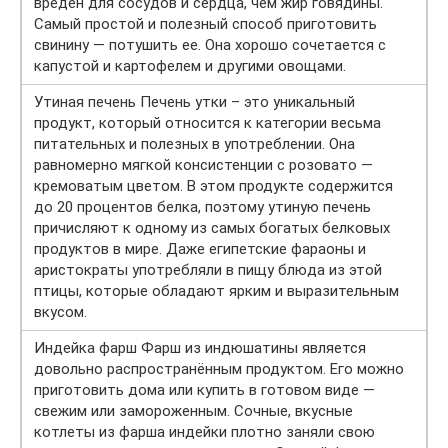
вреден для сосудов и сердца, чем жир говядины.
Самый простой и полезный способ приготовить
свинину — потушить ее. Она хорошо сочетается с
капустой и картофелем и другими овощами.
Утиная печень Печень утки – это уникальный
продукт, который относится к категории весьма
питательных и полезных в употреблении. Она
равномерно мягкой консистенции с розовато —
кремоватым цветом. В этом продукте содержится
до 20 процентов белка, поэтому утиную печень
причисляют к одному из самых богатых белковых
продуктов в мире. Даже египетские фараоны и
аристократы употребляли в пищу блюда из этой
птицы, которые обладают ярким и выразительным
вкусом.
Индейка фарш Фарш из индюшатины является
довольно распространённым продуктом. Его можно
приготовить дома или купить в готовом виде —
свежим или замороженным. Сочные, вкусные
котлеты из фарша индейки плотно заняли свою