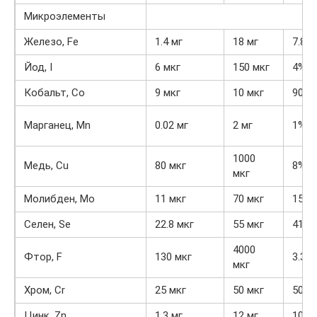
Микроэлементы
Железо, Fe
1.4 мг
18 мг
7.8%
Йод, I
6 мкг
150 мкг
4%
Кобальт, Co
9 мкг
10 мкг
90%
Марганец, Mn
0.02 мг
2 мг
1%
1000
Медь, Cu
80 мкг
8%
мкг
Молибден, Mo
11 мкг
70 мкг
15.7
Селен, Se
22.8 мкг
55 мкг
41.5
4000
Фтор, F
130 мкг
3.3%
мкг
Хром, Cr
25 мкг
50 мкг
50%
Цинк, Zn
1.3 мг
12 мг
10.8