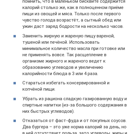
помнить, что в маленьком бисквите содержится
калорий столько же, как в полноценном приёме
пищи из овощей и мяса. Только после первого
чувство голода возрастёт, а сытный обед или
ужин даст заряд бодрости на несколько часов.
Заменить жирную и жареную пищу вареной,
тушеной или печёной. Использовать
минимальное количество масла при готовке или
не применять вовсе. Так расщепление в
организме жирного и жареного ведет к
образованию углеводов и увеличению
калорийности блюда в 3 или 4 раза.
Стараться избегать консервированной и
копчёной пищи.
Убрать из рациона сладкую газированную воду и
спиртные напитки (из-за большого содержания в
них быстрых углеводов).
Отказаться от фаст-фуда и от покупных соусов.
Два бургера – это уже норма калорий за день, но
в ней отсутствует польза, зато углеводы, жиры и