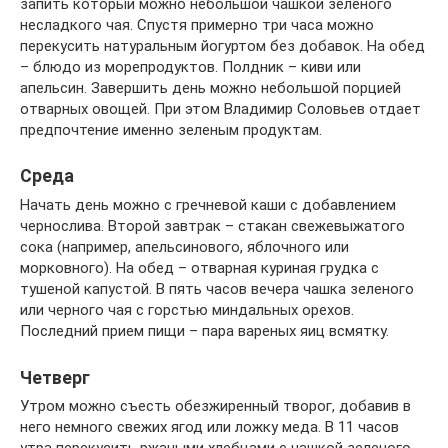
запить который можно небольшой чашкой зеленого
несладкого чая. Спустя примерно три часа можно
перекусить натуральным йогуртом без добавок. На обед
– блюдо из морепродуктов. Полдник – киви или
апельсин. Завершить день можно небольшой порцией
отварных овощей. При этом Владимир Соловьев отдает
предпочтение именно зеленым продуктам.
Среда
Начать день можно с гречневой каши с добавлением
чернослива. Второй завтрак – стакан свежевыжатого
сока (например, апельсинового, яблочного или
морковного). На обед – отварная куриная грудка с
тушеной капустой. В пять часов вечера чашка зеленого
или черного чая с горстью миндальных орехов.
Последний прием пищи – пара вареных яиц всмятку.
Четверг
Утром можно съесть обезжиренный творог, добавив в
него немного свежих ягод или ложку меда. В 11 часов