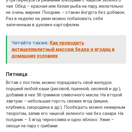
утра перекусить ржаными хлебцами с чашкой зеленого
чая. Обед – красная или белая рыба на пару, желательно
не очень жирная. Полдник – стакан йогурта без добавок.
Раз в неделю на ужин можно побаловать себя
запеченным в духовке картофелем.
Читайте также:
Как проводить
антицеллюлитный массаж бедер и ягодиц в
домашних условиях
Пятница
Встав с постели, можно порадовать свой желудок
порцией любой каши (рисовой, пшенной, овсяной и др.),
добавив в нее 50 граммов сливочного масла. На второй
завтрак – небольшая горсть свежих ягод (вишня,
клубника, смородина и др.). Пообедать можно нежирным
творогом, запив его чашкой зеленого чая без сахара. На
полдник – 5 ягод чернослива и одно яблоко. Ужин –
овощи на пару с грибами.