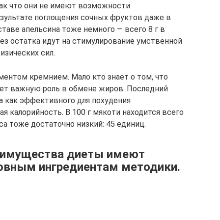
ак что они не имеют возможности
езультате поглощения сочных фруктов даже в
таве апельсина тоже немного — всего 8 г в
 без остатка идут на стимулирование умственной
изических сил.
нтом кремнием. Мало кто знает о том, что
ет важную роль в обмене жиров. Последний
а как эффективного для похудения
ая калорийность. В 100 г мякоти находится всего
са тоже достаточно низкий: 45 единиц.
еимущества диеты имеют
овным ингредиентам методики.