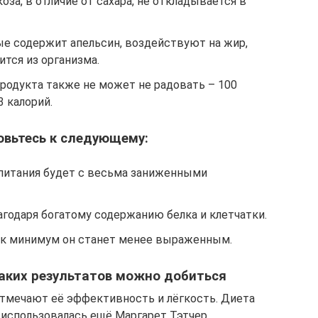
за, в отличие от сахара, не откладывается в
ые содержит апельсин, воздействуют на жир,
тся из организма.
родукта также не может не радовать – 100
3 калорий.
овьтесь к следующему:
питания будет с весьма заниженными
агодаря богатому содержанию белка и клетчатки.
ак минимум он станет менее выраженным.
каких результатов можно добиться
 отмечают её эффективность и лёгкость. Диета
, использовалась ещё Маргарет Тэтчер.