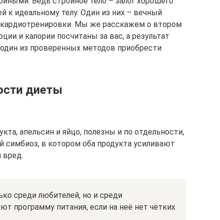
йными. Ведь стройное тело – залог хорошего
й к идеальному телу. Один из них – вечный
е кардиотренировки. Мы же расскажем о втором
рции и калории посчитаны за вас, а результат
– один из проверенных методов приобрести
ости диеты
кта, апельсин и яйцо, полезны и по отдельности,
ый симбиоз, в котором оба продукта усиливают
 вред.
ько среди любителей, но и среди
т программу питания, если на неё нет чётких