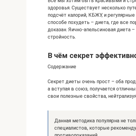
Все мы хотим быть красивыми и стро
здоровья. Существует несколько путе
подсчёт калорий, КБЖУ, и регулярны
способе похудеть – диета, где все по
доказан. Яично-апельсиновая диета 
стройность.
В чём секрет эффективн
Содержание
Секрет диеты очень прост – оба проду
а вступая в союз, получается отличн
свои полезные свойства, нейтрализуя
Данная методика популярна не тол
специалистов, которые рекомендую
противопоказаний.