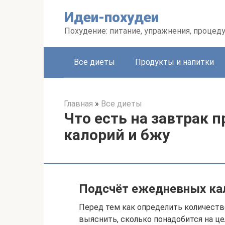
Перейти
Идеи-похудеи
к
контенту
Похудение: питание, упражнения, процед
Все диеты
Продукты и напитки
Главная
»
Все диеты
Что есть на завтрак п
калорий и бжу
Подсчёт ежедневных ка
Перед тем как определить количество
выяснить, сколько понадобится на ц